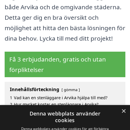
både Arvika och de omgivande städerna.
Detta ger dig en bra översikt och
möjlighet att hitta den bästa lösningen för
dina behov. Lycka till med ditt projekt!
Få 3 erbjudanden, gratis och utan
förpliktelser
Innehållsförteckning
gömma
1
Vad kan en stenläggare i Arvika hjälpa till med?
2
Hur mycket kostar en stenläggare i Arvika?
×
3
Fördelar med att välja stenläggare i Arvika
Denna webbplats använder
4
Sök efter en skicklig stenläggare i de omgivande
cookies
städerna Arvika
Denna webbplats använder cookies för att förbättra