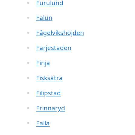
Furulund
Falun
Fågelvikshöjden
Färjestaden
Finja
Fisksätra
Filipstad
Frinnaryd
Falla