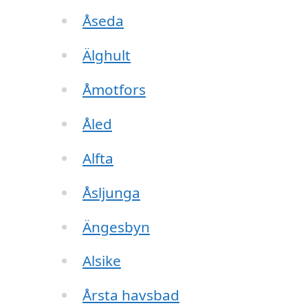
Åseda
Älghult
Åmotfors
Åled
Alfta
Åsljunga
Ängesbyn
Alsike
Årsta havsbad