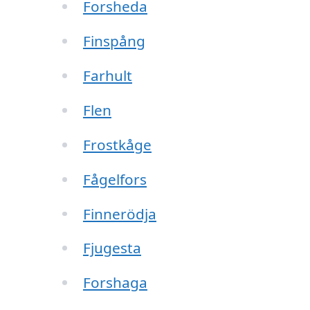
Forsheda
Finspång
Farhult
Flen
Frostkåge
Fågelfors
Finnerödja
Fjugesta
Forshaga