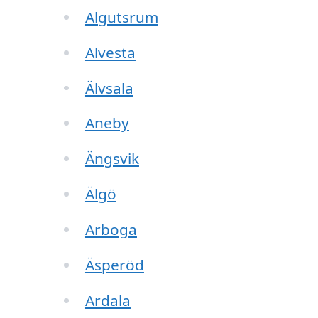
Algutsrum
Alvesta
Älvsala
Aneby
Ängsvik
Älgö
Arboga
Äsperöd
Ardala