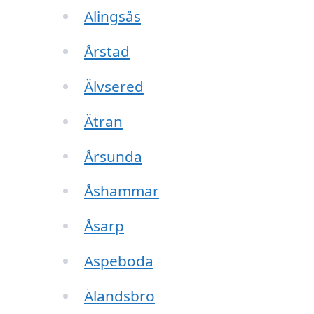
Alingsås
Årstad
Älvsered
Ätran
Årsunda
Åshammar
Åsarp
Aspeboda
Älandsbro