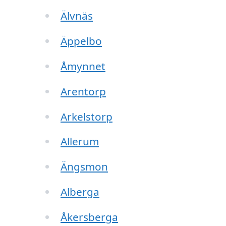
Älvnäs
Äppelbo
Åmynnet
Arentorp
Arkelstorp
Allerum
Ängsmon
Alberga
Åkersberga