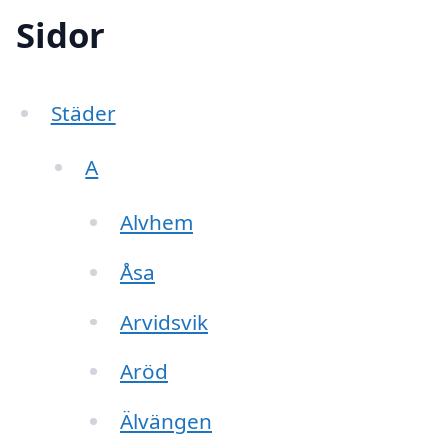
Sidor
Städer
A
Alvhem
Åsa
Arvidsvik
Aröd
Älvängen