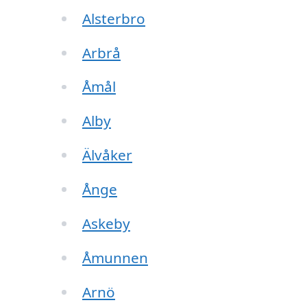
Alsterbro
Arbrå
Åmål
Alby
Älvåker
Ånge
Askeby
Åmunnen
Arnö