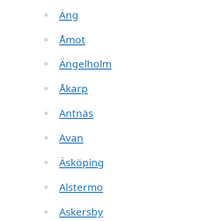
Äng
Åmot
Ängelholm
Åkarp
Antnäs
Avan
Äsköping
Alstermo
Askersby