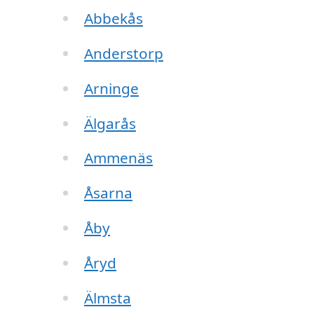
Abbekås
Anderstorp
Arninge
Älgarås
Ammenäs
Åsarna
Åby
Åryd
Älmsta