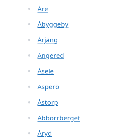
Åre
Åbyggeby
Årjäng
Angered
Åsele
Asperö
Åstorp
Abborrberget
Åryd