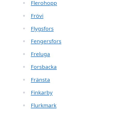
Flerohopp
Frövi
Flygsfors
Fengersfors
Freluga
Forsbacka
Fränsta
Finkarby
Flurkmark