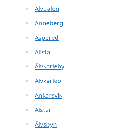
Älvdalen
Anneberg
Äspered
Allsta
Älvkarleby
Älvkarleö
Ankarsvik
Alster
Älvsbyn