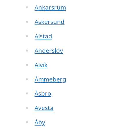
Ankarsrum
Askersund
Alstad
Anderslöv
Alvik
Åmmeberg
Åsbro
Avesta
Åby