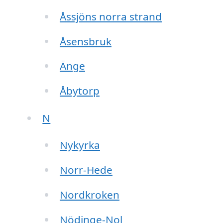
Åssjöns norra strand
Åsensbruk
Änge
Åbytorp
N
Nykyrka
Norr-Hede
Nordkroken
Nödinge-Nol