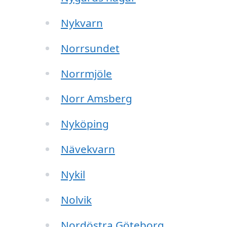
Nykvarn
Norrsundet
Norrmjöle
Norr Amsberg
Nyköping
Nävekvarn
Nykil
Nolvik
Nordöstra Göteborg