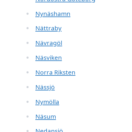
Nynäshamn
Nättraby
Nävragöl
Näsviken
Norra Riksten
Nässjö
Nymölla
Näsum
Nedansjö