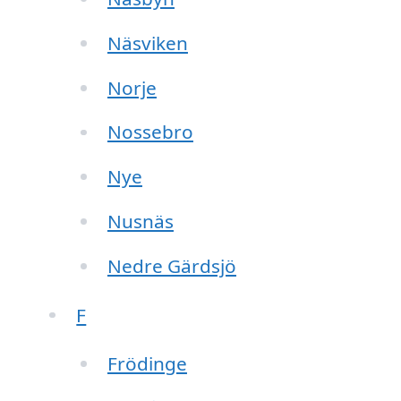
Näsviken
Norje
Nossebro
Nye
Nusnäs
Nedre Gärdsjö
F
Frödinge