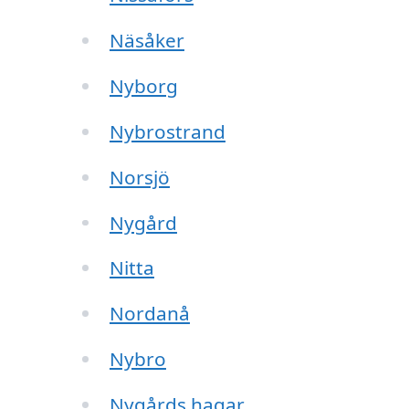
Näsåker
Nyborg
Nybrostrand
Norsjö
Nygård
Nitta
Nordanå
Nybro
Nygårds hagar