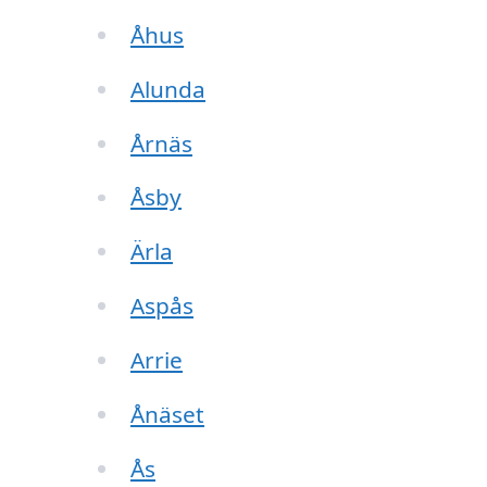
Åhus
Alunda
Årnäs
Åsby
Ärla
Aspås
Arrie
Ånäset
Ås