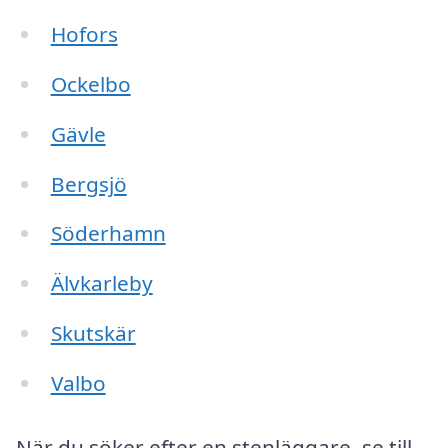
Hofors
Ockelbo
Gävle
Bergsjö
Söderhamn
Älvkarleby
Skutskär
Valbo
När du söker efter en stenläggare, se till