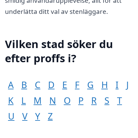
smidig användarupplevelse, allt för att
underlätta ditt val av stenläggare.
Vilken stad söker du
efter proffs i?
A
B
C
D
E
F
G
H
I
J
K
L
M
N
O
P
R
S
T
U
V
Y
Z