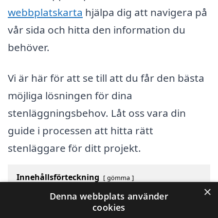
webbplatskarta
hjälpa dig att navigera på
vår sida och hitta den information du
behöver.
Vi är här för att se till att du får den bästa
möjliga lösningen för dina
stenläggningsbehov. Låt oss vara din
guide i processen att hitta rätt
stenläggare för ditt projekt.
Innehållsförteckning
gömma
×
1
Vilken stad söker du efter proffs i?
Denna webbplats använder
2
Sök efter stenläggare i de största städerna i Sverige
cookies
3
Behöver du ytterligare hjälp och inspiration?