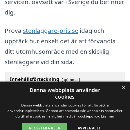
servicen, oavsett var i Sverige du befinner
dig.
Prova
stenläggare-pris.se
idag och
upptäck hur enkelt det är att förvandla
ditt utomhusområde med en skicklig
stenläggare vid din sida.
Innehållsförteckning
gömma
×
1
Översikt över svenska städer som börjar med T
Denna webbplats använder
2
Sök efter en skicklig stenläggare i andra städer i
cookies
Sverige
Denna webbplats använder cookies för att förbättra
användarupplevelsen. Genom att använda vår webbplats samtycker
du till alla cookies i enlighet med vår cookiepolicy.
Läs mer
Copyright 2026 - Pilanto Aps
ACCEPTERA ALLA
AVVISA ALLT