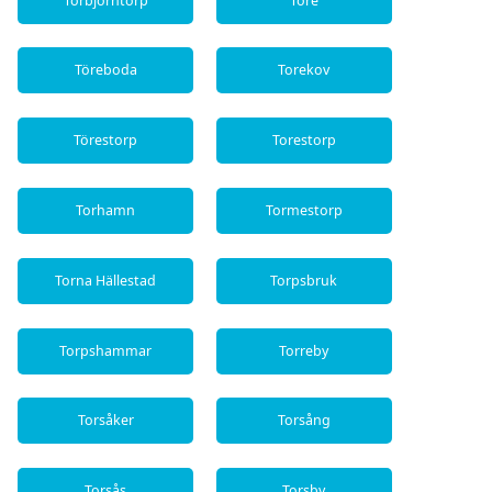
Torbjörntorp
Töre
Töreboda
Torekov
Törestorp
Torestorp
Torhamn
Tormestorp
Torna Hällestad
Torpsbruk
Torpshammar
Torreby
Torsåker
Torsång
Torsås
Torsby