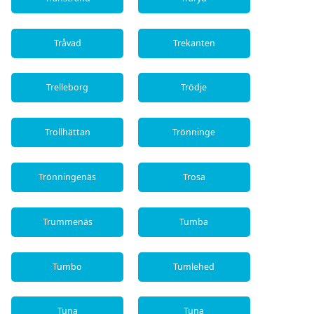
Tråvad
Trekanten
Trelleborg
Trödje
Trollhättan
Trönninge
Trönningenäs
Trosa
Trummenäs
Tumba
Tumbo
Tumlehed
Tuna
Tuna