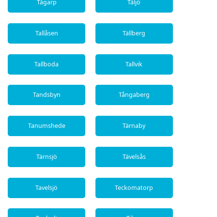
Tågarp
Täljö
Tallåsen
Tällberg
Tallboda
Tallvik
Tandsbyn
Tångaberg
Tanumshede
Tärnaby
Tärnsjö
Tävelsås
Tavelsjö
Teckomatorp