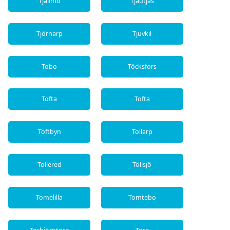
Tjällmo
Tjautjas
Tjörnarp
Tjuvkil
Tobo
Töcksfors
Tofta
Tofta
Toftbyn
Tollarp
Tollered
Töllsjö
Tomelilla
Tomtebo