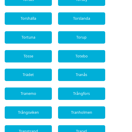
Torshälla
Torslanda
Tortuna
Torup
Tösse
Totebo
Trädet
Tranås
Tranemo
Trångfors
Trångsviken
Tranholmen
Transtrand
Traryd