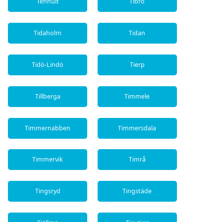
Tenhult
Tibro
Tidaholm
Tidan
Tidö-Lindö
Tierp
Tillberga
Timmele
Timmernabben
Timmersdala
Timmervik
Timrå
Tingsryd
Tingstäde