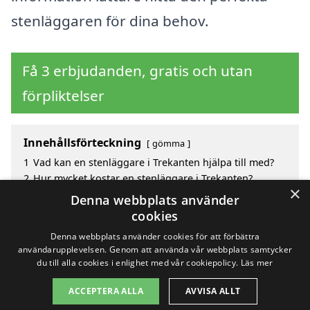
stenläggaren för dina behov.
Få 3 erbjudanden, gratis och utan
förpliktelser
Innehållsförteckning
gömma
1
Vad kan en stenläggare i Trekanten hjälpa till med?
2
Hur mycket kostar en stenläggare i Trekanten?
×
3
Fördelar med att välja stenläggare i Trekanten
Denna webbplats använder
4
Sök efter en skicklig stenläggare i de omgivande
cookies
städerna runt Trekanten
Denna webbplats använder cookies för att förbättra
användarupplevelsen. Genom att använda vår webbplats samtycker
du till alla cookies i enlighet med vår cookiepolicy.
Läs mer
Copyright 2026 - Pilanto Aps
ACCEPTERA ALLA
AVVISA ALLT
Hem
Om / kontakt
Blogg
Webbplatskarta
Villkor