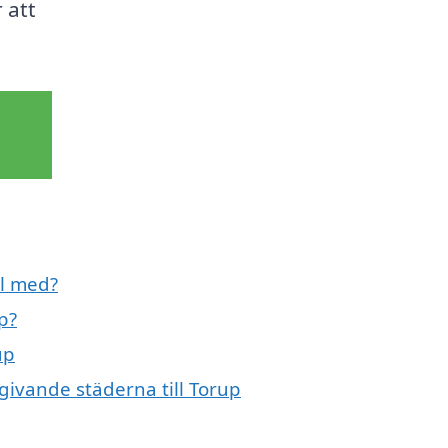
 att
ll med?
p?
up
mgivande städerna till Torup