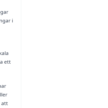
agar
ngar i
kala
a ett
bar
ller
 att