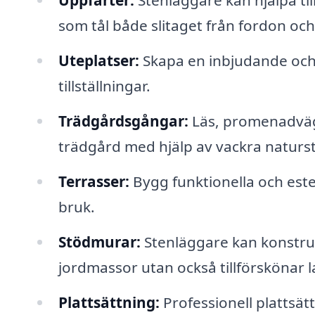
Uppfarter:
Stenläggare kan hjälpa til
som tål både slitaget från fordon och
Uteplatser:
Skapa en inbjudande och s
tillställningar.
Trädgårdsgångar:
Läs, promenadväg
trädgård med hjälp av vackra naturst
Terrasser:
Bygg funktionella och este
bruk.
Stödmurar:
Stenläggare kan konstrue
jordmassor utan också tillförskönar
Plattsättning:
Professionell plattsättn