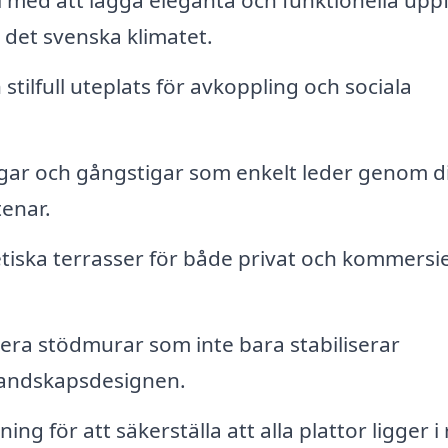
l med att lägga eleganta och funktionella upp
 det svenska klimatet.
tilfull uteplats för avkoppling och sociala
ar och gångstigar som enkelt leder genom d
enar.
tiska terrasser för både privat och kommersie
ra stödmurar som inte bara stabiliserar
 landskapsdesignen.
ing för att säkerställa att alla plattor ligger i 