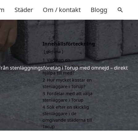
m
Städer
Om / kontakt
Blogg
Innehållsförteckning
gömma
1
Vad kan en
stenläggare i Torup
er från stenläggningsföretag i Torup med omnejd – direkt
hjälpa till med?
2
Hur mycket kostar en
stenläggare i Torup?
3
Fördelar med att välja
stenläggare i Torup
4
Sök efter en skicklig
stenläggare i de
omgivande städerna till
Torup