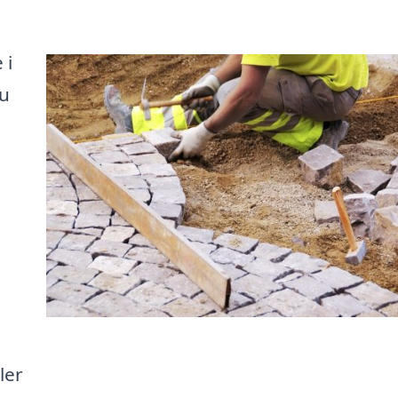
 i
du
e
ler