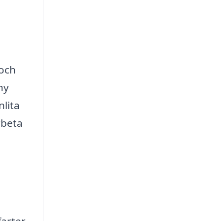
 och
ny
nlita
rbeta