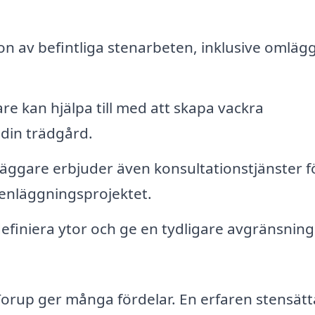
n av befintliga stenarbeten, inklusive omläg
e kan hjälpa till med att skapa vackra
 din trädgård.
ggare erbjuder även konsultationstjänster fö
tenläggningsprojektet.
definiera ytor och ge en tydligare avgränsning 
 Torup ger många fördelar. En erfaren stensät