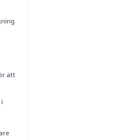
gning
r att
i
tare