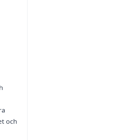
ch
ra
et och