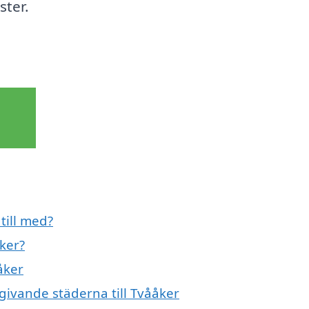
ster.
till med?
ker?
åker
mgivande städerna till Tvååker