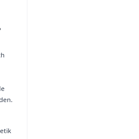
?
ch
de
åden.
etik