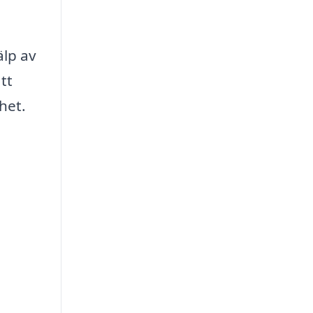
älp av
tt
het.