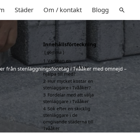
m
Städer
Om / kontakt
Blogg
Innehållsförteckning
gömma
1
Vad kan en
stenläggare i Tvååker
erter från stenläggningsföretag i Tvååker med omnejd –
hjälpa till med?
2
Hur mycket kostar en
stenläggare i Tvååker?
3
Fördelar med att välja
stenläggare i Tvååker
4
Sök efter en skicklig
stenläggare i de
omgivande städerna till
Tvååker