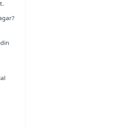
t.
agar?
 din
al