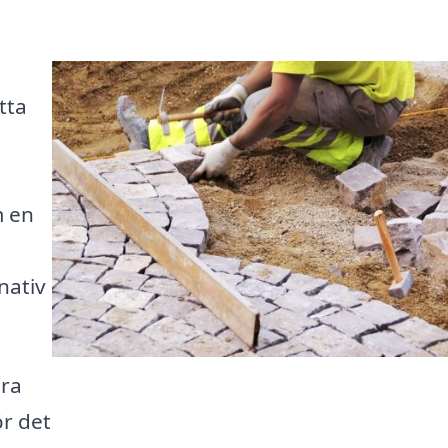
tta
m en
nativ
ära
ör det