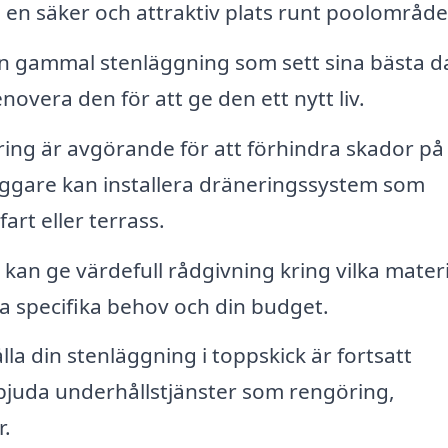
en säker och attraktiv plats runt poolområde
n gammal stenläggning som sett sina bästa d
overa den för att ge den ett nytt liv.
ring är avgörande för att förhindra skador på
äggare kan installera dräneringssystem som
art eller terrass.
kan ge värdefull rådgivning kring vilka materi
a specifika behov och din budget.
lla din stenläggning i toppskick är fortsatt
rbjuda underhållstjänster som rengöring,
r.