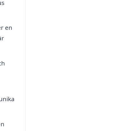
us
er en
är
ch
unika
en