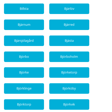
Billsta
Bjärlöv
Bjärnum
Bjärred
Bjärsjölagård
Bjästa
Björbo
Björboholm
Björke
Björketorp
Björklinge
Björköby
Björktorp
Björkvik