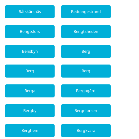
Båtskärsnäs
Beddingestrand
Bengtsfors
Bengtsheden
Bensbyn
Berg
Berg
Berg
Berga
Bergagård
Bergby
Bergeforsen
Berghem
Bergkvara