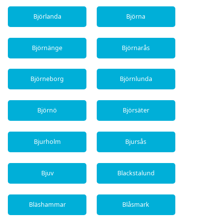
Björlanda
Björna
Björnänge
Björnarås
Björneborg
Björnlunda
Björnö
Björsäter
Bjurholm
Bjursås
Bjuv
Blackstalund
Bläshammar
Blåsmark