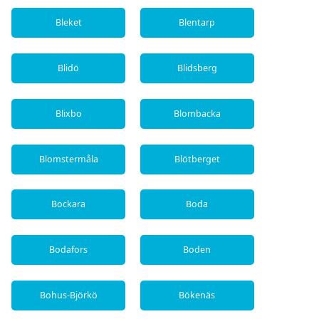
Bleket
Blentarp
Blidö
Blidsberg
Blixbo
Blombacka
Blomstermåla
Blötberget
Bockara
Boda
Bodafors
Boden
Bohus-Björkö
Bökenäs