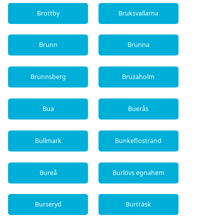
Brottby
Bruksvallarna
Brunn
Brunna
Brunnsberg
Bruzaholm
Bua
Buerås
Bullmark
Bunkeflostrand
Bureå
Burlövs egnahem
Burseryd
Burträsk