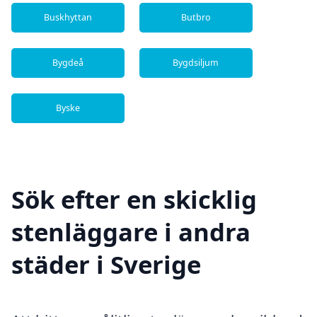
Buskhyttan
Butbro
Bygdeå
Bygdsiljum
Byske
Sök efter en skicklig
stenläggare i andra
städer i Sverige