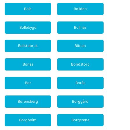
Böle
Boliden
Bollebygd
Bollnäs
Bollstabruk
Bönan
Bonäs
Bondstorp
Bor
Borås
Borensberg
Borggård
Borgholm
Borgstena