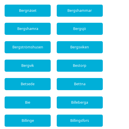
Bergnäset
Bergshammar
Bergshamra
Bergsjö
Bergströmshusen
Bergsviken
Bergvik
Bestorp
Betsede
Bettna
Bie
Billeberga
Billinge
Billingsfors