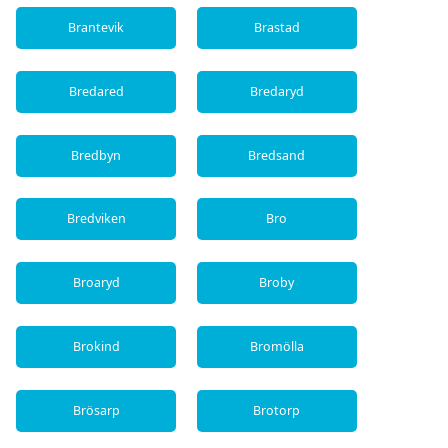
Brantevik
Brastad
Bredared
Bredaryd
Bredbyn
Bredsand
Bredviken
Bro
Broaryd
Broby
Brokind
Bromölla
Brösarp
Brotorp