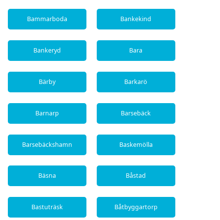
Bammarboda
Bankekind
Bankeryd
Bara
Bärby
Barkarö
Barnarp
Barsebäck
Barsebäckshamn
Baskemölla
Bäsna
Båstad
Bastuträsk
Båtbyggartorp