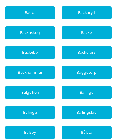
Backa
Backaryd
Bäckaskog
Backe
Bäckebo
Bäckefors
Bäckhammar
Baggetorp
Bälgviken
Bälinge
Bälinge
Ballingslöv
Balsby
Bålsta