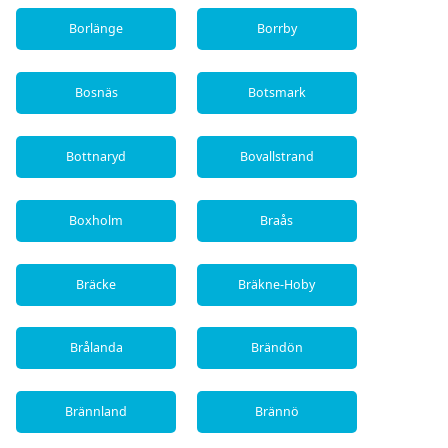
Borlänge
Borrby
Bosnäs
Botsmark
Bottnaryd
Bovallstrand
Boxholm
Braås
Bräcke
Bräkne-Hoby
Brålanda
Brändön
Brännland
Brännö