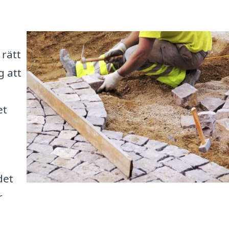
 rätt
g att
et
det
r