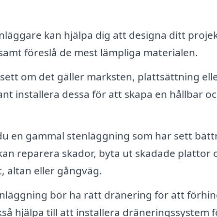
nläggare kan hjälpa dig att designa ditt projek
samt föreslå de mest lämpliga materialen.
ett om det gäller marksten, plattsättning ell
t installera dessa för att skapa en hållbar o
u en gammal stenläggning som har sett bätt
kan reparera skador, byta ut skadade plattor 
, altan eller gångväg.
enläggning bör ha rätt dränering för att förhi
 hjälpa till att installera dräneringssystem f