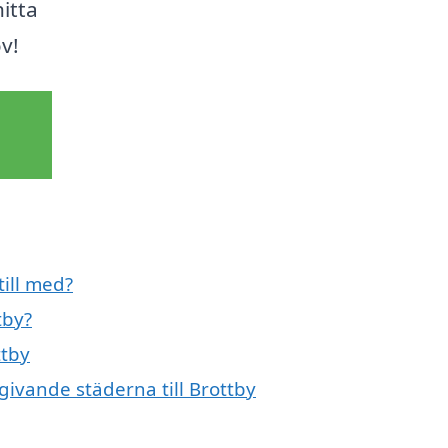
hitta
v!
till med?
tby?
ttby
givande städerna till Brottby