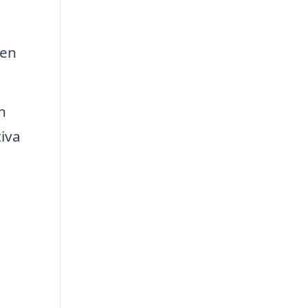
 en
h
tiva
n