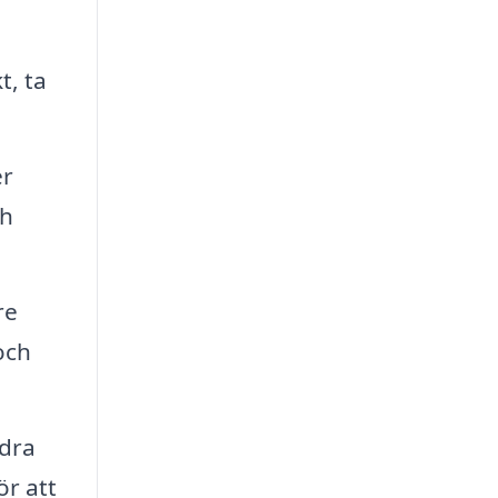
t, ta
er
ch
re
och
ndra
ör att