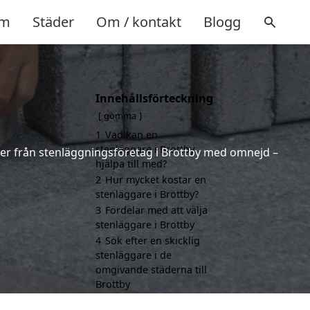
m
Städer
Om / kontakt
Blogg
Innehållsförteckning
gömma
1
Vad kan en
stenläggare i Brottby
erter från stenläggningsföretag i Brottby med omnejd –
hjälpa till med?
2
Hur mycket kostar en
stenläggare i Brottby?
3
Fördelar med att välja
stenläggare i Brottby
4
Sök efter en skicklig
stenläggare i de
omgivande städerna till
Brottby