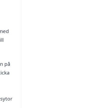
 med
ll
en på
kicka
usytor