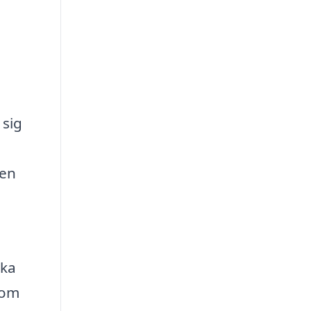
 sig
 en
ika
som