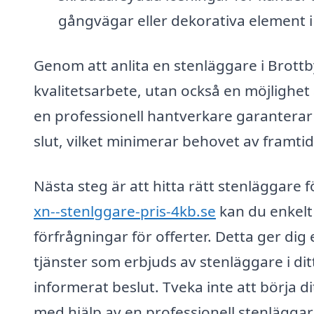
gångvägar eller dekorativa element 
Genom att anlita en stenläggare i Brottby 
kvalitetsarbete, utan också en möjlighet
en professionell hantverkare garanterar 
slut, vilket minimerar behovet av framti
Nästa steg är att hitta rätt stenläggar
xn--stenlggare-pris-4kb.se
kan du enkelt 
förfrågningar för offerter. Detta ger di
tjänster som erbjuds av stenläggare i ditt
informerat beslut. Tveka inte att börja 
med hjälp av en professionell stenläggar