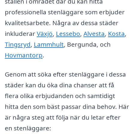
ställen i området där du kan hitta
professionella stenläggare som erbjuder
kvalitetsarbete. Några av dessa städer
inkluderar
Växjö
,
Lessebo
,
Alvesta
,
Kosta
,
Tingsryd
,
Lammhult
, Bergunda, och
Hovmantorp
.
Genom att söka efter stenläggare i dessa
städer kan du öka dina chanser att få
flera olika erbjudanden och samtidigt
hitta den som bäst passar dina behov. Här
är några steg att följa när du letar efter
en stenläggare: