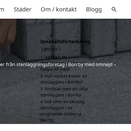
m
Städer
Om / kontakt
Blogg
Innehållsförteckning
gömma
1
Vad kan en
stenläggare i Borrby
erter från stenläggningsföretag i Borrby med omnejd –
hjälpa till med?
2
Hur mycket kostar en
stenläggare i Borrby?
3
Fördelar med att välja
stenläggare i Borrby
4
Sök efter en skicklig
stenläggare i de
omgivande städerna
Borrby