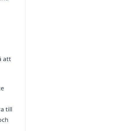
 att
te
 till
 och