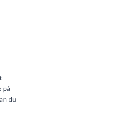
t
e på
kan du