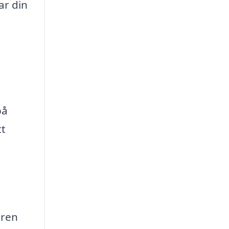
ar din
på
tt
aren