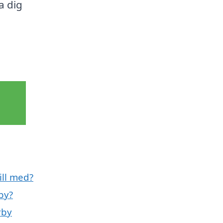
a dig
ill med?
by?
rby