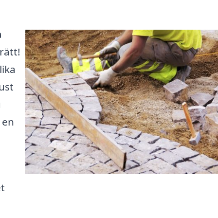
a
rätt!
lika
ust
u
l en
et