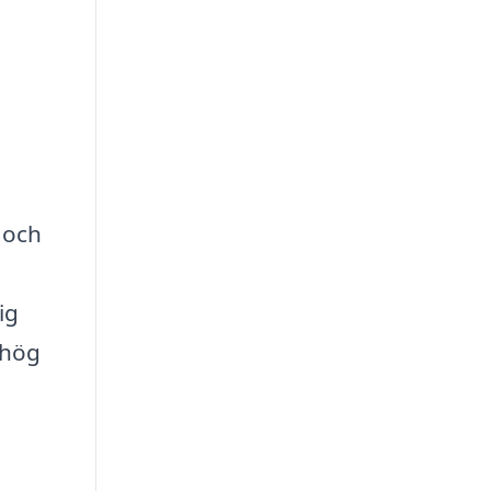
 och
ig
 hög