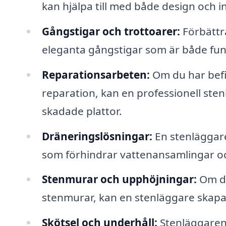
kan hjälpa till med både design och in
Gångstigar och trottoarer:
Förbättra
eleganta gångstigar som är både funk
Reparationsarbeten:
Om du har befi
reparation, kan en professionell stenl
skadade plattor.
Dräneringslösningar:
En stenläggare
som förhindrar vattenansamlingar o
Stenmurar och upphöjningar:
Om du 
stenmurar, kan en stenläggare skapa s
Skötsel och underhåll:
Stenläggaren 