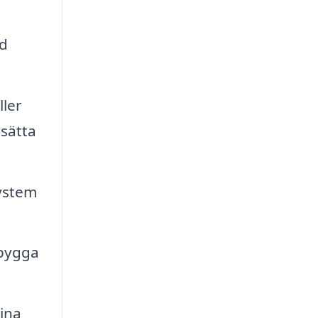
ed
ler
rsätta
system
 bygga
ina