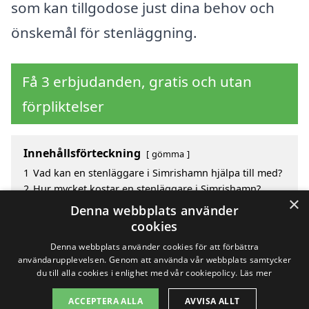
som kan tillgodose just dina behov och
önskemål för stenläggning.
Få 3 erbjudanden, gratis och utan
förpliktelser
Innehållsförteckning
gömma
1
Vad kan en stenläggare i Simrishamn hjälpa till med?
2
Hur mycket kostar en stenläggare i Simrishamn?
×
3
Fördelar med att välja stenläggare i Simrishamn
Denna webbplats använder
4
Sök efter en skicklig stenläggare i de omgivande
cookies
städerna Simrishamn
Denna webbplats använder cookies för att förbättra
användarupplevelsen. Genom att använda vår webbplats samtycker
du till alla cookies i enlighet med vår cookiepolicy.
Läs mer
Copyright 2026 - Pilanto Aps
ACCEPTERA ALLA
AVVISA ALLT