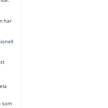
om har
ionell
tt
ela
ö som