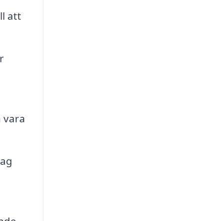
l att
r
 vara
hag
ande.