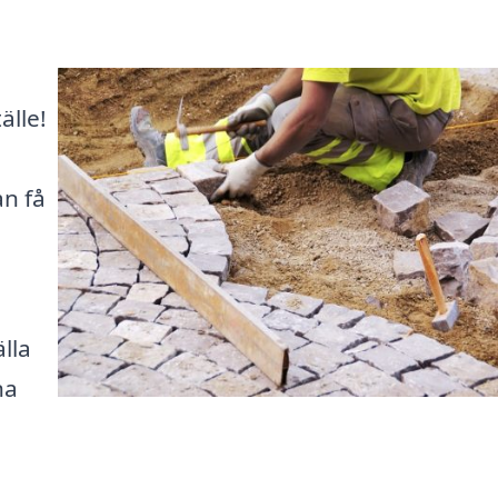
älle!
an få
lla
na