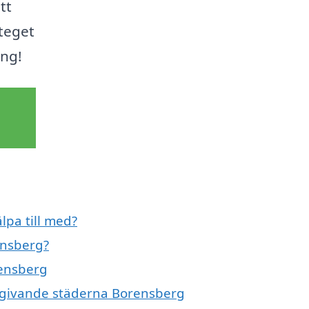
tt
steget
ing!
lpa till med?
ensberg?
rensberg
omgivande städerna Borensberg