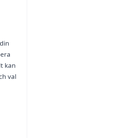
 din
lera
lt kan
ch val