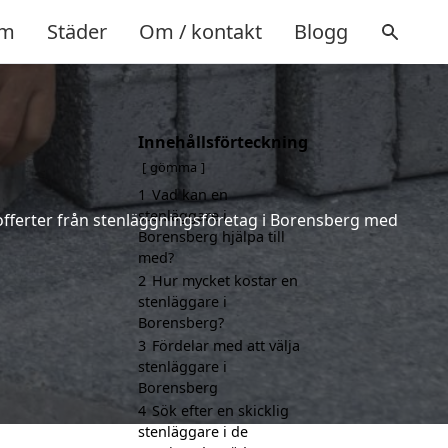
m
Städer
Om / kontakt
Blogg
Innehållsförteckning
gömma
1
Vad kan en
stenläggare i
e offerter från stenläggningsföretag i Borensberg med
Borensberg hjälpa till
med?
2
Hur mycket kostar en
stenläggare i
Borensberg?
3
Fördelar med att välja
stenläggare i
Borensberg
4
Sök efter en skicklig
stenläggare i de