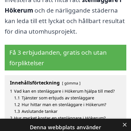
Hökerum
och de närliggande städerna
kan leda till ett lyckat och hållbart resultat
för dina utomhusprojekt.
Få 3 erbjudanden, gratis och utan
förpliktelser
Innehållsförteckning
gömma
1
Vad kan en stenläggare i Hökerum hjälpa till med?
1.1
Tjänster som erbjuds av stenläggare
1.2
Hur hittar man en stenläggare i Hökerum?
1.3
Avslutande tankar
2
Hur mycket kostar en stenläggare i Hökerum?
×
3
Fördelar med att välja stenläggare i Hökerum
Denna webbplats använder