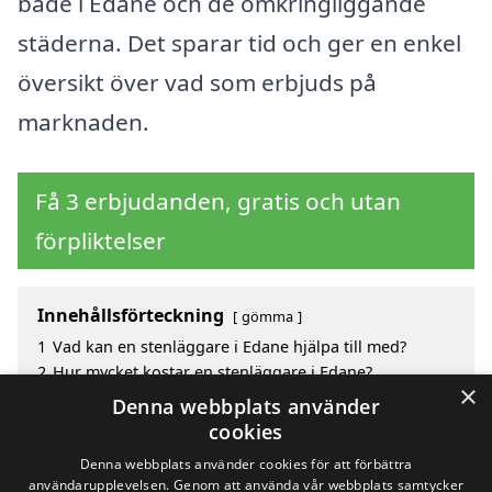
både i Edane och de omkringliggande
städerna. Det sparar tid och ger en enkel
översikt över vad som erbjuds på
marknaden.
Få 3 erbjudanden, gratis och utan
förpliktelser
Innehållsförteckning
gömma
1
Vad kan en stenläggare i Edane hjälpa till med?
2
Hur mycket kostar en stenläggare i Edane?
×
3
Fördelar med att välja stenläggare i Edane
Denna webbplats använder
4
Sök efter en skicklig stenläggare i de omgivande
cookies
städerna Edane
Denna webbplats använder cookies för att förbättra
användarupplevelsen. Genom att använda vår webbplats samtycker