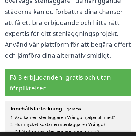
överväga stenläggare i de närliggande
städerna kan du förbättra dina chanser
att få ett bra erbjudande och hitta rätt
expertis för ditt stenläggningsprojekt.
Använd vår plattform för att begära offert
och jämföra dina alternativ smidigt.
Få 3 erbjudanden, gratis och utan
förpliktelser
Innehållsförteckning
gömma
1
Vad kan en stenläggare i Vrångö hjälpa till med?
2
Hur mycket kostar en stenläggare i Vrångö?
2.1
Vad kan en stenläggare göra för dig?