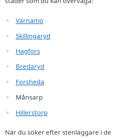
städer som du kan överväga:
Värnamo
Skillingaryd
Hagfors
Bredaryd
Forsheda
Månsarp
Hillerstorp
När du söker efter stenläggare i de