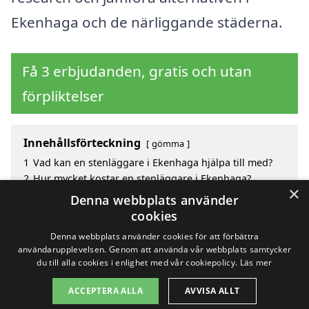
Ekenhaga och de närliggande städerna.
Få 3 erbjudanden, gratis och utan
förpliktelser
Innehållsförteckning
gömma
1
Vad kan en stenläggare i Ekenhaga hjälpa till med?
2
Hur mycket kostar en stenläggare i Ekenhaga?
×
3
Fördelar med att välja stenläggare i Ekenhaga
Denna webbplats använder
4
Sök efter en skicklig stenläggare i de omgivande
cookies
städerna Ekenhaga
Denna webbplats använder cookies för att förbättra
användarupplevelsen. Genom att använda vår webbplats samtycker
du till alla cookies i enlighet med vår cookiepolicy.
Läs mer
Copyright 2026 - Pilanto Aps
ACCEPTERA ALLA
AVVISA ALLT
Hem
Om / kontakt
Blogg
Webbplatskarta
Villkor