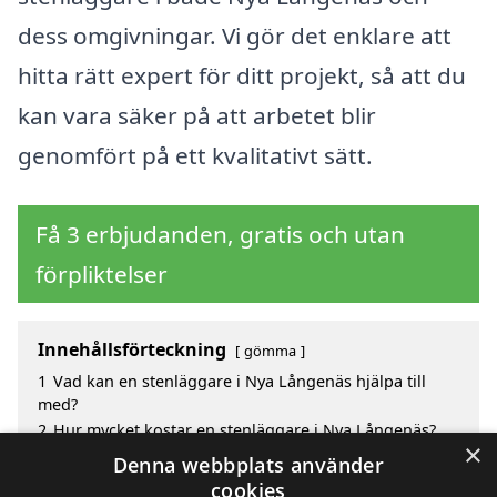
dess omgivningar. Vi gör det enklare att
hitta rätt expert för ditt projekt, så att du
kan vara säker på att arbetet blir
genomfört på ett kvalitativt sätt.
Få 3 erbjudanden, gratis och utan
förpliktelser
Innehållsförteckning
gömma
1
Vad kan en stenläggare i Nya Långenäs hjälpa till
med?
2
Hur mycket kostar en stenläggare i Nya Långenäs?
×
3
Fördelar med att välja stenläggare i Nya Långenäs
Denna webbplats använder
4
Sök efter en skicklig stenläggare i de omgivande
cookies