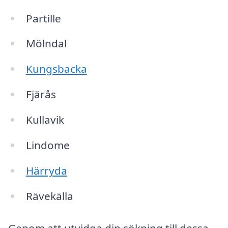
Partille
Mölndal
Kungsbacka
Fjärås
Kullavik
Lindome
Härryda
Rävekälla