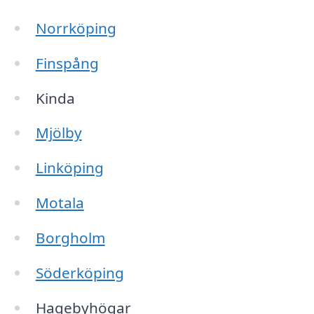
Norrköping
Finspång
Kinda
Mjölby
Linköping
Motala
Borgholm
Söderköping
Hagebyhögar