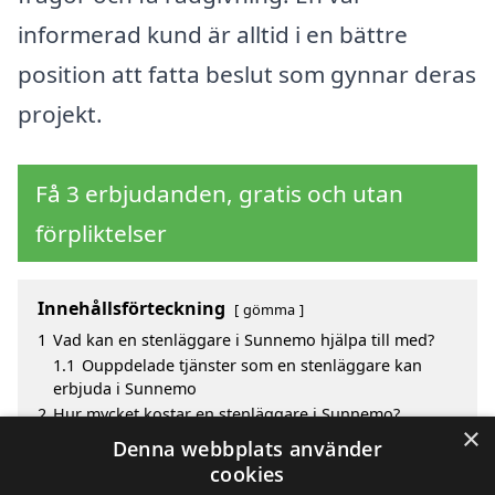
informerad kund är alltid i en bättre
position att fatta beslut som gynnar deras
projekt.
Få 3 erbjudanden, gratis och utan
förpliktelser
Innehållsförteckning
gömma
1
Vad kan en stenläggare i Sunnemo hjälpa till med?
1.1
Ouppdelade tjänster som en stenläggare kan
erbjuda i Sunnemo
2
Hur mycket kostar en stenläggare i Sunnemo?
×
3
Fördelar med att välja stenläggare i Sunnemo
Denna webbplats använder
4
Sök efter en skicklig stenläggare i de omgivande
cookies
städerna Sunnemo