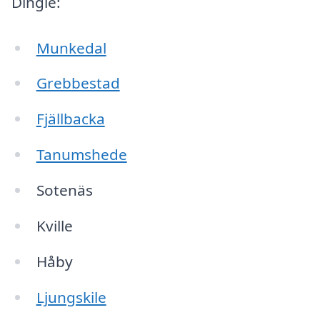
Dingle:
Munkedal
Grebbestad
Fjällbacka
Tanumshede
Sotenäs
Kville
Håby
Ljungskile