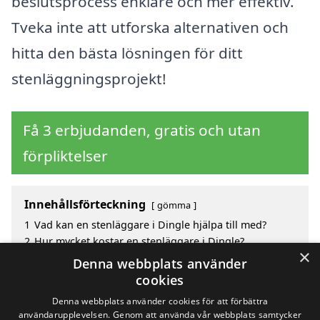
beslutsprocess enklare och mer effektiv.
Tveka inte att utforska alternativen och
hitta den bästa lösningen för ditt
stenläggningsprojekt!
Få 3 erbjudanden, gratis och utan
förpliktelser
Innehållsförteckning
gömma
1
Vad kan en stenläggare i Dingle hjälpa till med?
2
Hur mycket kostar en stenläggare i Dingle?
×
3
Fördelar med att välja stenläggare i Dingle
Denna webbplats använder
4
Sök efter en skicklig stenläggare i de omgivande
cookies
städerna Dingle
Denna webbplats använder cookies för att förbättra
användarupplevelsen. Genom att använda vår webbplats samtycker