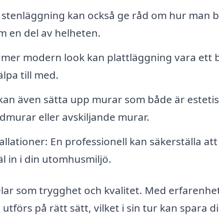
 stenläggning kan också ge råd om hur man b
m en del av helheten.
n mer modern look kan plattläggning vara ett 
lpa till med.
an även sätta upp murar som både är esteti
ödmurar eller avskiljande murar.
llationer: En professionell kan säkerställa att
l in i din utomhusmiljö.
elar som trygghet och kvalitet. Med erfarenhe
utförs på rätt sätt, vilket i sin tur kan spara d