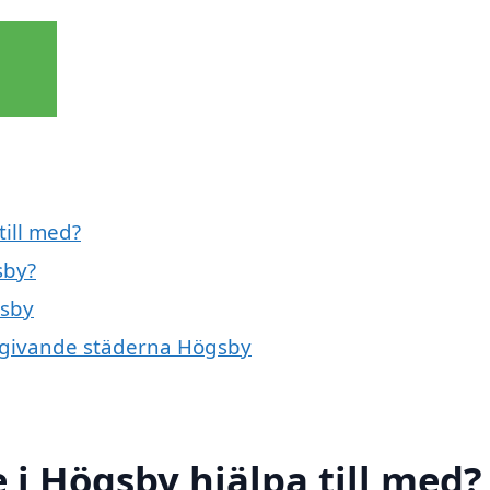
till med?
sby?
gsby
omgivande städerna Högsby
 i Högsby hjälpa till med?