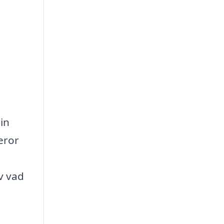
in
eror
v vad