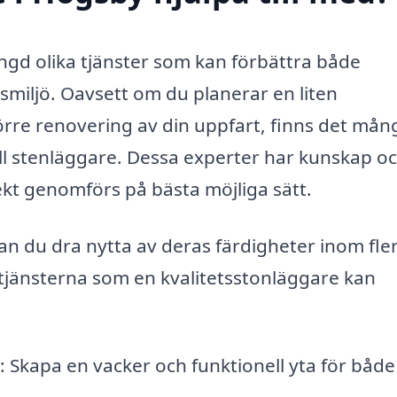
gd olika tjänster som kan förbättra både
usmiljö. Oavsett om du planerar en liten
örre renovering av din uppfart, finns det mån
ll stenläggare. Dessa experter har kunskap o
jekt genomförs på bästa möjliga sätt.
an du dra nytta av deras färdigheter inom fle
tjänsterna som en kvalitetsstonläggare kan
r: Skapa en vacker och funktionell yta för både