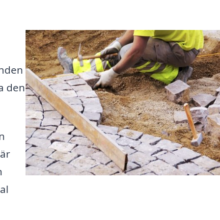
anden
ta den
n
 är
n
al