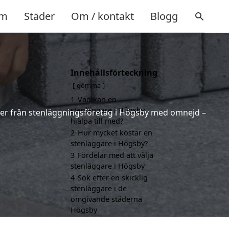
m
Städer
Om / kontakt
Blogg
Innehållsförteckning
gömma
1
Vad kan en
stenläggare i Högsby
ferter från stenläggningsföretag i Högsby med omnejd –
hjälpa till med?
2
Hur mycket kostar en
stenläggare i Högsby?
3
Fördelar med att välja
stenläggare i Högsby
4
Sök efter en skicklig
stenläggare i de
omgivande städerna
Högsby