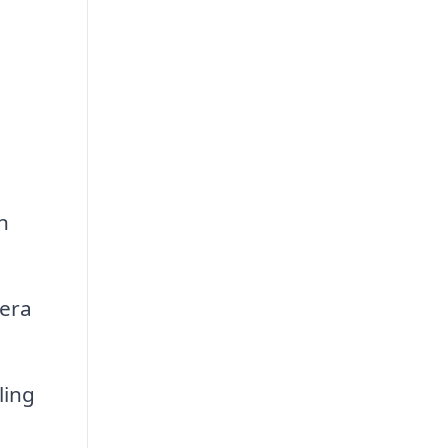
n
nera
ling