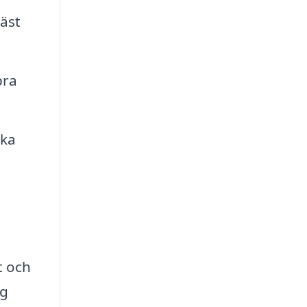
äst
bra
ska
t och
ig