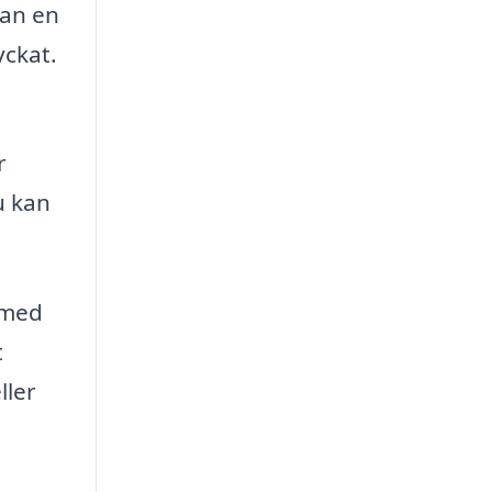
kan en
yckat.
r
u kan
 med
t
ller