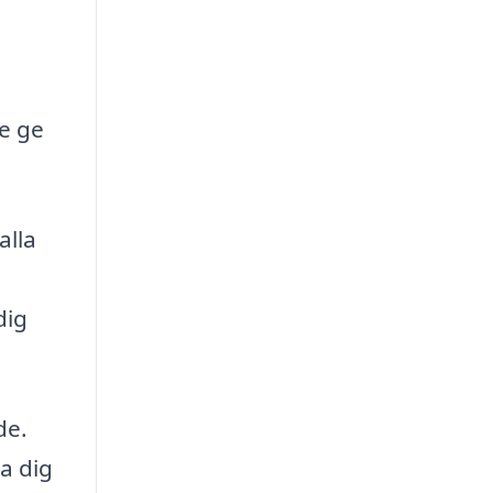
e ge
alla
dig
de.
pa dig