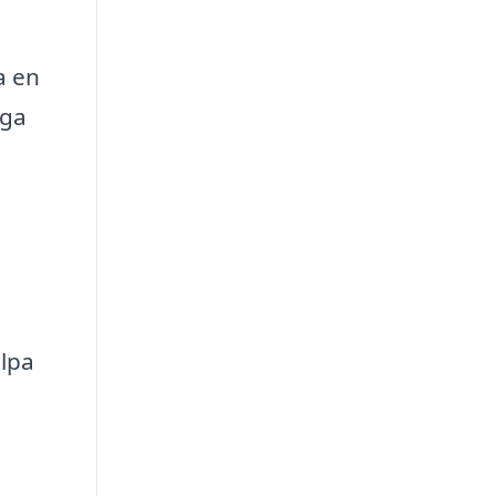
a en
gga
lpa