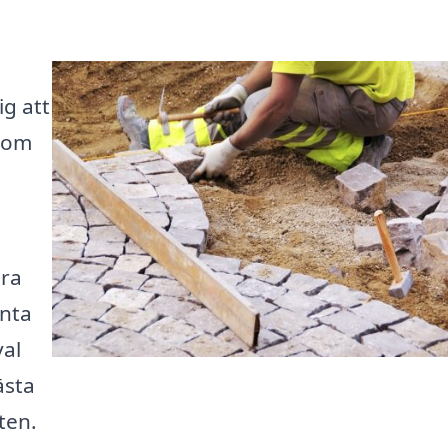
ig att
 som
ära
enta
val
ästa
ten.