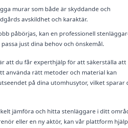
ygga murar som både är skyddande och
rädgårds avskildhet och karaktär.
bb påbörjas, kan en professionell stenläggar
t passa just dina behov och önskemål.
r att du får experthjälp för att säkerställa att 
tt använda rätt metoder och material kan
utseendet på dina utomhusytor, vilket sparar 
elt jämföra och hitta stenläggare i ditt områ
renör eller en ny aktör, kan vår plattform hjäl