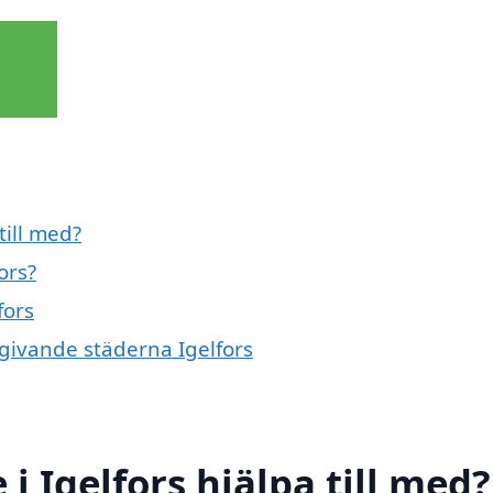
till med?
ors?
fors
mgivande städerna Igelfors
i Igelfors hjälpa till med?