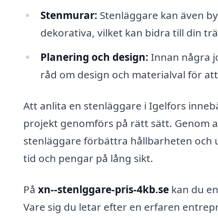
Stenmurar:
Stenläggare kan även b
dekorativa, vilket kan bidra till din t
Planering och design:
Innan några jo
råd om design och materialval för at
Att anlita en stenläggare i Igelfors innebä
projekt genomförs på rätt sätt. Genom a
stenläggare förbättra hållbarheten och 
tid och pengar på lång sikt.
På
xn--stenlggare-pris-4kb.se
kan du enk
Vare sig du letar efter en erfaren entrep