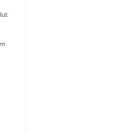
lut
en