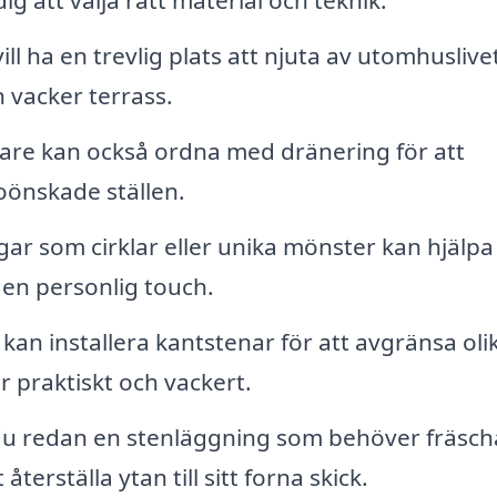
ig att välja rätt material och teknik.
ll ha en trevlig plats att njuta av utomhuslive
 vacker terrass.
gare kan också ordna med dränering för att
 oönskade ställen.
ar som cirklar eller unika mönster kan hjälpa t
 en personlig touch.
kan installera kantstenar för att avgränsa oli
r praktiskt och vackert.
u redan en stenläggning som behöver fräsch
återställa ytan till sitt forna skick.