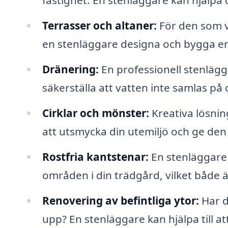
fastighet. En stenläggare kan hjälpa d
Terrasser och altaner:
För den som vi
en stenläggare designa och bygga en
Dränering:
En professionell stenläg
säkerställa att vatten inte samlas på
Cirklar och mönster:
Kreativa lösning
att utsmycka din utemiljö och ge den
Rostfria kantstenar:
En stenläggare 
områden i din trädgård, vilket både ä
Renovering av befintliga ytor:
Har d
upp? En stenläggare kan hjälpa till att 