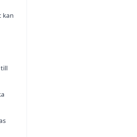
t kan
ill
ka
as