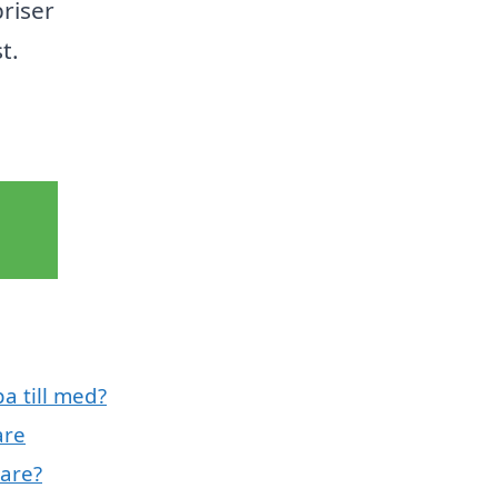
priser
t.
a till med?
are
gare?