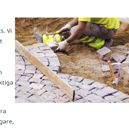
s. Vi
t
n
ktiga
ära
ggare,