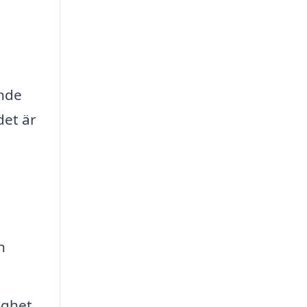
ande
det är
n
gghet.