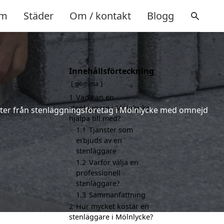
m
Städer
Om / kontakt
Blogg
Innehållsförteckning
gömma
1
Vad kan en
stenläggare i Mölnlycke
ferter från stenläggningsföretag i Mölnlycke med omnejd
hjälpa till med?
1.1
Tjänster som
erbjuds av en
stenläggare
1.2
Varför välja en
professionell
stenläggare?
1.3
Sammanfattning
2
Hur mycket kostar en
stenläggare i Mölnlycke?