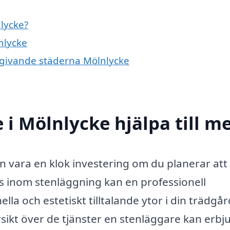
lycke?
nlycke
omgivande städerna Mölnlycke
 i Mölnlycke hjälpa till m
n vara en klok investering om du planerar att
s inom stenläggning kan en professionell
lla och estetiskt tilltalande ytor i din trädgår
rsikt över de tjänster en stenläggare kan erbj