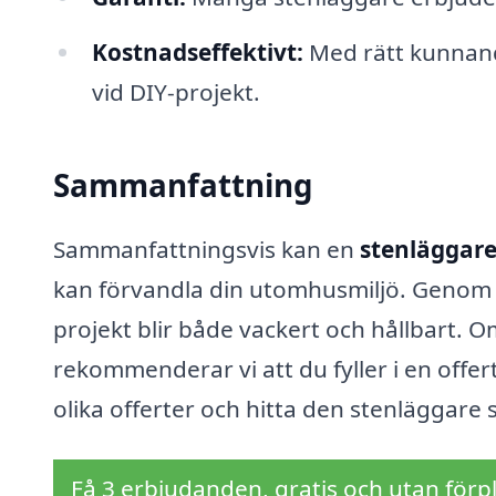
Kostnadseffektivt:
Med rätt kunnand
vid DIY-projekt.
Sammanfattning
Sammanfattningsvis kan en
stenläggare
kan förvandla din utomhusmiljö. Genom at
projekt blir både vackert och hållbart. O
rekommenderar vi att du fyller i en offe
olika offerter och hitta den stenläggare
Få 3 erbjudanden, gratis och utan förpl