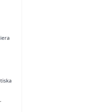
iera
tiska
r