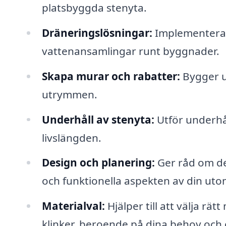
platsbyggda stenyta.
Dräneringslösningar:
Implementerar 
vattenansamlingar runt byggnader.
Skapa murar och rabatter:
Bygger u
utrymmen.
Underhåll av stenyta:
Utför underhål
livslängden.
Design och planering:
Ger råd om de
och funktionella aspekten av din uto
Materialval:
Hjälper till att välja rä
klinker, beroende på dina behov och