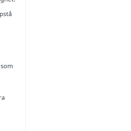
pstå
r som
ra