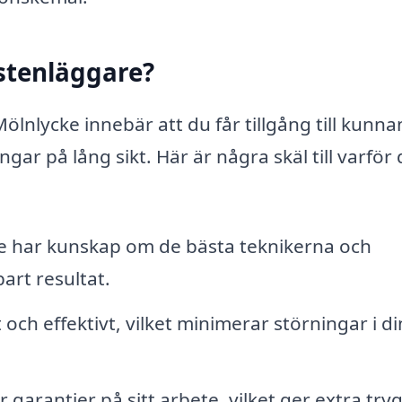
 stenläggare?
Mölnlycke innebär att du får tillgång till kunn
ar på lång sikt. Här är några skäl till varför 
re har kunskap om de bästa teknikerna och
bart resultat.
ch effektivt, vilket minimerar störningar i di
arantier på sitt arbete, vilket ger extra try