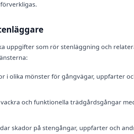
förverkligas.
stenläggare
ka uppgifter som rör stenläggning och relate
jänsterna:
r i olika mönster för gångvägar, uppfarter o
vackra och funktionella trädgårdsgångar me
dar skador på stengångar, uppfarter och and