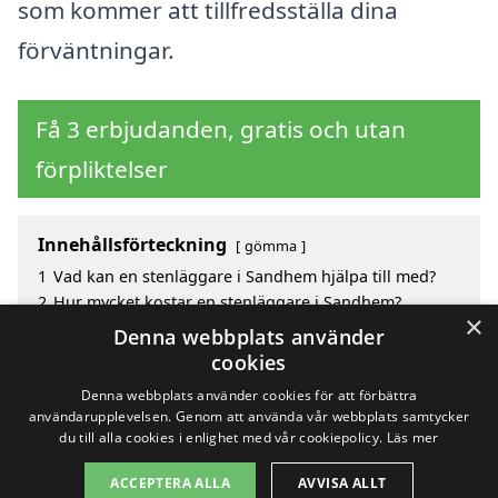
som kommer att tillfredsställa dina
förväntningar.
Få 3 erbjudanden, gratis och utan
förpliktelser
Innehållsförteckning
gömma
1
Vad kan en stenläggare i Sandhem hjälpa till med?
2
Hur mycket kostar en stenläggare i Sandhem?
×
3
Fördelar med att välja stenläggare i Sandhem
Denna webbplats använder
4
Sök efter en skicklig stenläggare i de omgivande
cookies
städerna Sandhem
Denna webbplats använder cookies för att förbättra
användarupplevelsen. Genom att använda vår webbplats samtycker
du till alla cookies i enlighet med vår cookiepolicy.
Läs mer
Copyright 2026 - Pilanto Aps
ACCEPTERA ALLA
AVVISA ALLT