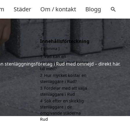
m
Städer
Om / kontakt
Blogg
Innehållsförteckning
gömma
1
Vad kan en
stenläggare i Rud hjälpa
från stenläggningsföretag i Rud med omnejd – direkt här.
till med?
2
Hur mycket kostar en
stenläggare i Rud?
3
Fördelar med att välja
stenläggare i Rud
4
Sök efter en skicklig
stenläggare i de
omgivande städerna
Rud