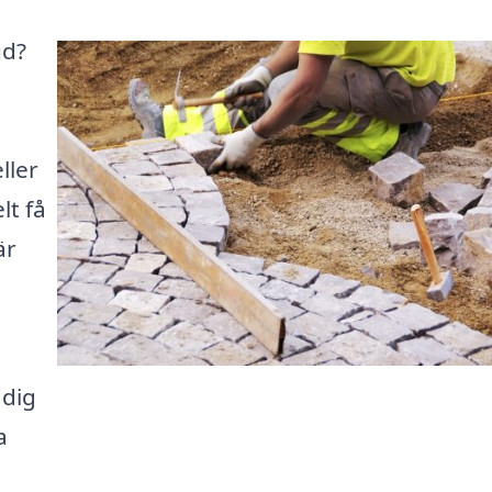
ud?
ller
lt få
är
 dig
a