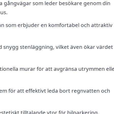
ara gångvägar som leder besökare genom din
hus.
an som erbjuder en komfortabel och attraktiv 
 snygg stenläggning, vilket även ökar värdet
ionella murar för att avgränsa utrymmen elle
em för att effektivt leda bort regnvatten och
tetiskt tilltalande ytor för bilparkering.