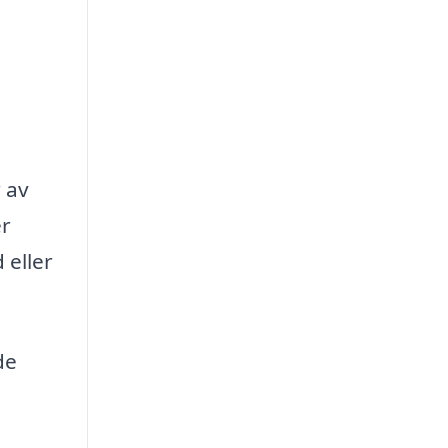
 av
er
 eller
de