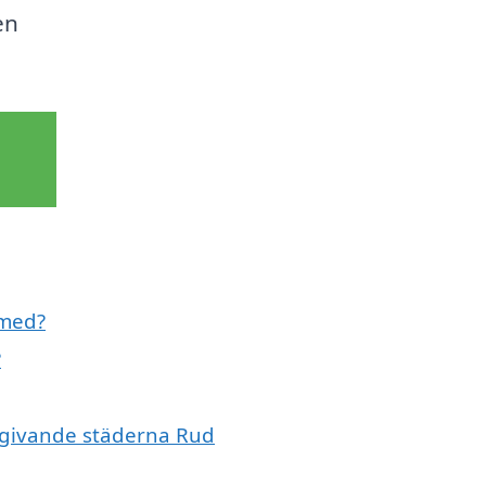
en
 med?
?
omgivande städerna Rud