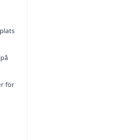
plats
 på
r för