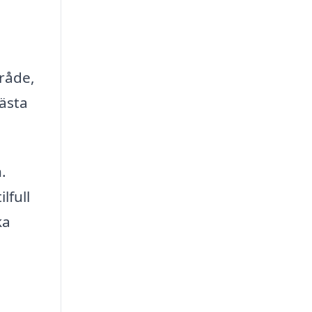
mråde,
bästa
.
lfull
ka