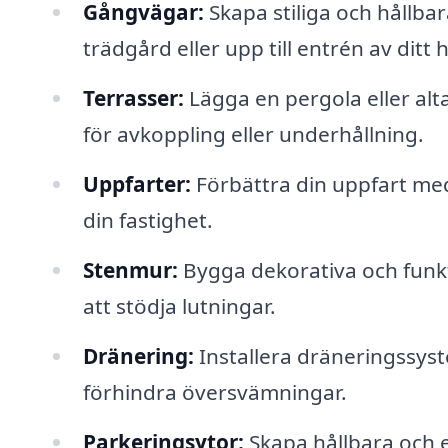
Gångvägar:
Skapa stiliga och hållb
trädgård eller upp till entrén av ditt 
Terrasser:
Lägga en pergola eller alt
för avkoppling eller underhållning.
Uppfarter:
Förbättra din uppfart med
din fastighet.
Stenmur:
Bygga dekorativa och funkt
att stödja lutningar.
Dränering:
Installera dräneringssyst
förhindra översvämningar.
Parkeringsytor:
Skapa hållbara och es