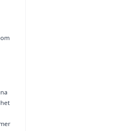
 som
ina
nhet
 mer