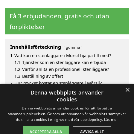
Få 3 erbjudanden, gratis och utan
förpliktelser
Innehållsförteckning
gömma
1
Vad kan en stenläggare i Mörsil hjälpa till med?
1.1
Tjänster som en stenläggare kan erbjuda
1.2
Varför anlita en professionell stenläggare?
1.3
Beställning av offert
2
Hur mycket kostar en stenläggare i Mörsil?
×
3
Fördelar med att välja stenläggare i Mörsil
Denna webbplats använder
4
Sök efter en skicklig stenläggare i de omgivande
cookies
städerna till Mörsil
Denna webbplats använder cookies för att förbättra
användarupplevelsen. Genom att använda vår webbplats samtycker
du till alla cookies i enlighet med vår cookiepolicy.
Läs mer
Copyright 2026 - Pilanto Aps
ACCEPTERA ALLA
AVVISA ALLT