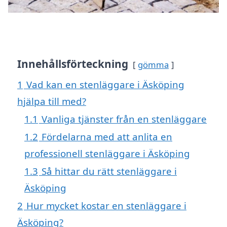
Innehållsförteckning
gömma
1
Vad kan en stenläggare i Äsköping
hjälpa till med?
1.1
Vanliga tjänster från en stenläggare
1.2
Fördelarna med att anlita en
professionell stenläggare i Äsköping
1.3
Så hittar du rätt stenläggare i
Äsköping
2
Hur mycket kostar en stenläggare i
Äsköping?