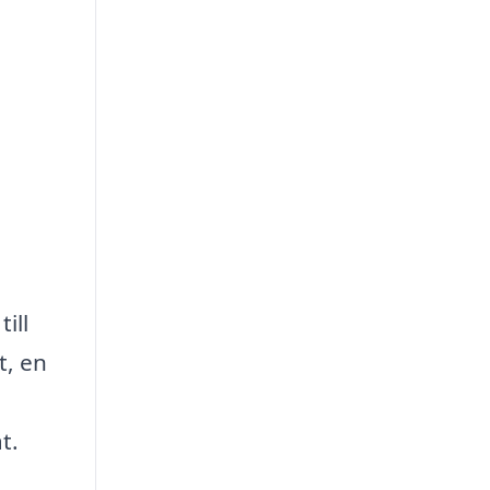
ill
t, en
t.