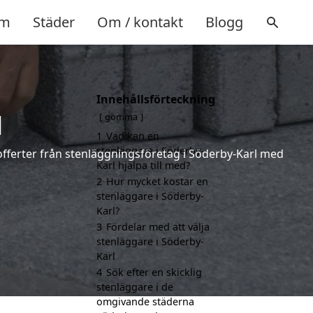
m
Städer
Om / kontakt
Blogg
Innehållsförteckning
l
gömma
1
Vad kan en
stenläggare i Söderby-
e offerter från stenläggningsföretag i Söderby-Karl med
Karl hjälpa till med?
2
Hur mycket kostar en
stenläggare i Söderby-
Karl?
3
Fördelar med att välja
stenläggare i Söderby-
Karl
4
Sök efter en skicklig
stenläggare i de
omgivande städerna