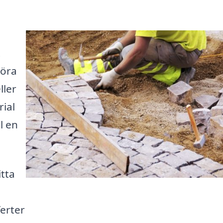
t
göra
ller
ial
l en
itta
ferter