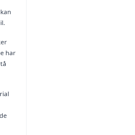
 kan
l.
ker
re har
stå
rial
 de