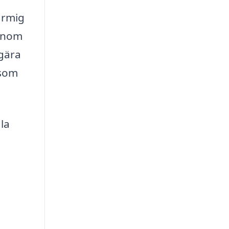
armig
Genom
egära
 som
la