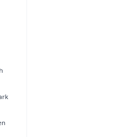
h
ark
en