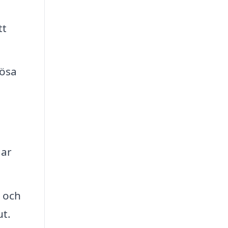
tt
lösa
gar
 och
ut.