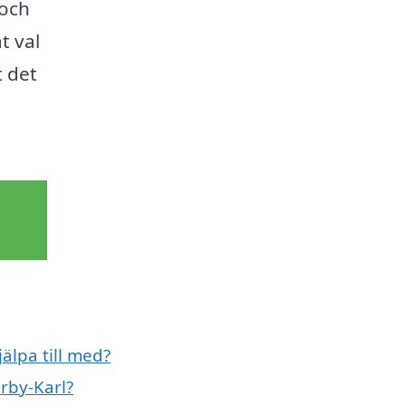
 och
t val
t det
älpa till med?
rby-Karl?