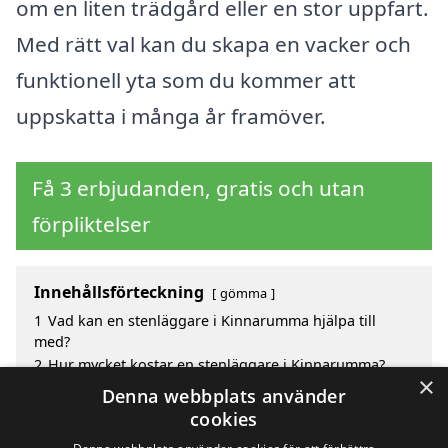
om en liten trädgård eller en stor uppfart.
Med rätt val kan du skapa en vacker och
funktionell yta som du kommer att
uppskatta i många år framöver.
Få 3 erbjudanden, gratis och utan
förpliktelser
Innehållsförteckning
gömma
1
Vad kan en stenläggare i Kinnarumma hjälpa till
med?
2
Hur mycket kostar en stenläggare i Kinnarumma?
×
3
Fördelar med att välja stenläggare i Kinnarumma
Denna webbplats använder
4
Sök efter en skicklig stenläggare i de omgivande
cookies
städerna Kinnarumma