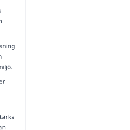
a
h
sning
n
iljö.
er
stärka
an