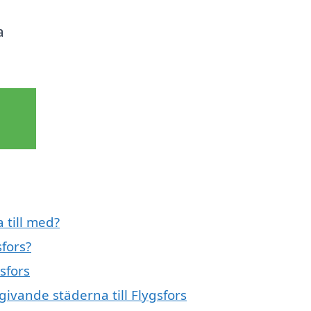
a
 till med?
fors?
sfors
givande städerna till Flygsfors