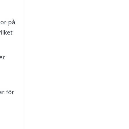
dor på
ilket
er
r för