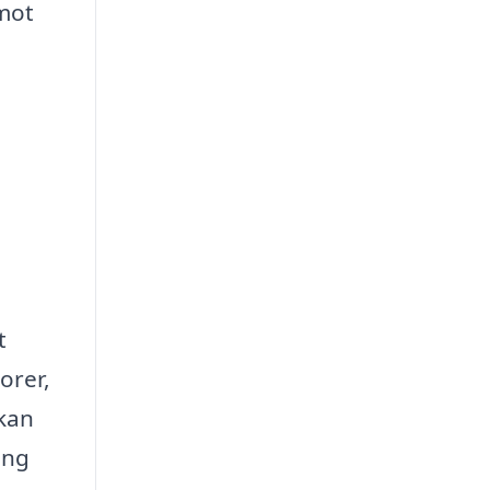
 mot
t
orer,
 kan
ång