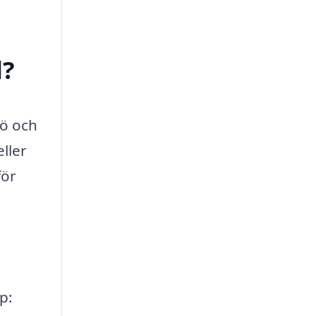
d?
jö och
ller
för
p: