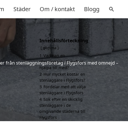
m
Städer
Om / kontakt
Blogg
Innehållsförteckning
gömma
1
Vad kan en
stenläggare i Flygsfors
erter från stenläggningsföretag i Flygsfors med omnejd –
hjälpa till med?
2
Hur mycket kostar en
stenläggare i Flygsfors?
3
Fördelar med att välja
stenläggare i Flygsfors
4
Sök efter en skicklig
stenläggare i de
omgivande städerna till
Flygsfors