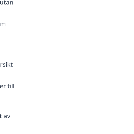
 utan
om
rsikt
r till
t av