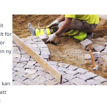
it
lt för
för
en ny
g kan
att
t