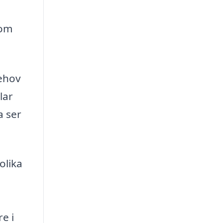
som
behov
lar
a ser
olika
e i