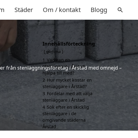
m
Städer
Om / kontakt
Blogg
Innehållsförteckning
gömma
1
Vad kan en
stenläggare i Årstad
erter från stenläggningsföretag i Årstad med omnejd –
hjälpa till med?
2
Hur mycket kostar en
stenläggare i Årstad?
3
Fördelar med att välja
stenläggare i Årstad
4
Sök efter en skicklig
stenläggare i de
omgivande städerna
Årstad