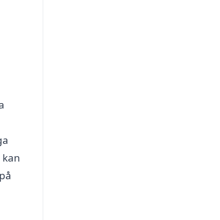
a
ga
t kan
 på