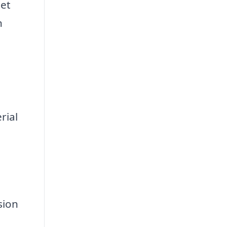
Det
n
rial
sion