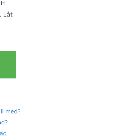
tt
. Låt
ill med?
ad?
tad