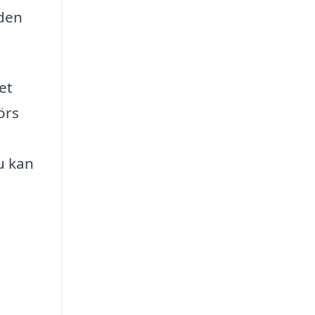
 den
et
örs
u kan