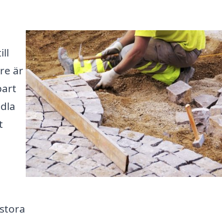
ll
are är
bart
ndla
t
 stora