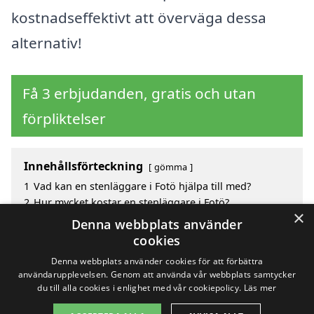
kostnadseffektivt att överväga dessa
alternativ!
Få 3 erbjudanden, gratis och utan
förpliktelser
Innehållsförteckning
gömma
1
Vad kan en stenläggare i Fotö hjälpa till med?
2
Hur mycket kostar en stenläggare i Fotö?
×
3
Fördelar med att välja stenläggare i Fotö
Denna webbplats använder
4
Sök efter en skicklig stenläggare i de omgivande
cookies
städerna Fotö
Denna webbplats använder cookies för att förbättra
användarupplevelsen. Genom att använda vår webbplats samtycker
du till alla cookies i enlighet med vår cookiepolicy.
Läs mer