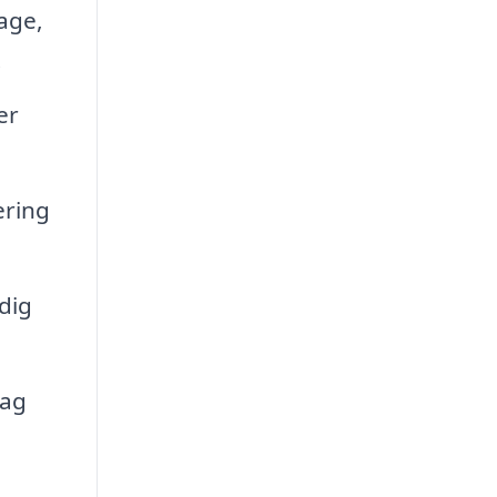
age,
.
er
ering
dig
lag