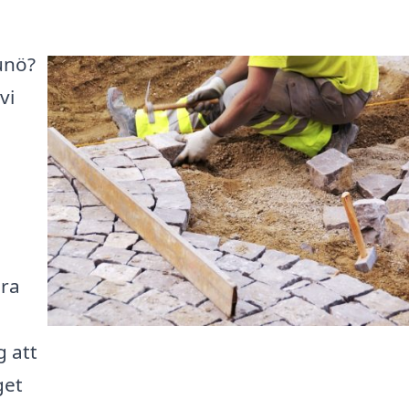
Dunö?
vi
ära
g att
get