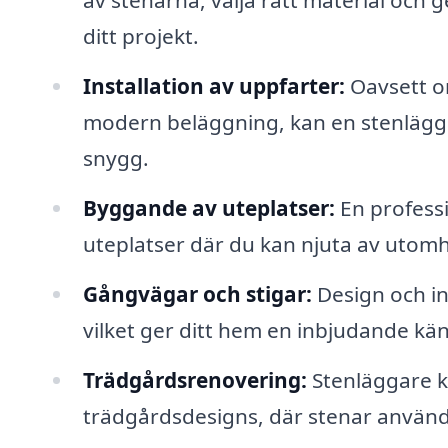
av stenarna, välja rätt material och g
ditt projekt.
Installation av uppfarter:
Oavsett om
modern beläggning, kan en stenlägga
snygg.
Byggande av uteplatser:
En professi
uteplatser där du kan njuta av utomh
Gångvägar och stigar:
Design och in
vilket ger ditt hem en inbjudande kän
Trädgårdsrenovering:
Stenläggare k
trädgårdsdesigns, där stenar använd