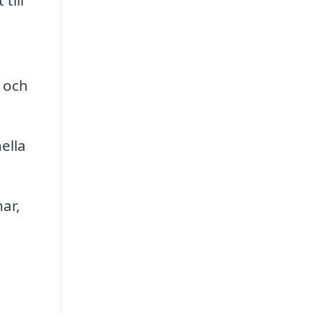
till
 och
ella
ar,