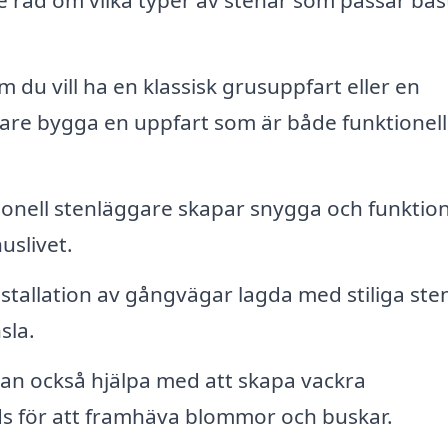
e råd om vilka typer av stenar som passar bäst 
 du vill ha en klassisk grusuppfart eller en
re bygga en uppfart som är både funktionell
onell stenläggare skapar snygga och funktion
uslivet.
stallation av gångvägar lagda med stiliga sten
sla.
an också hjälpa med att skapa vackra
s för att framhäva blommor och buskar.