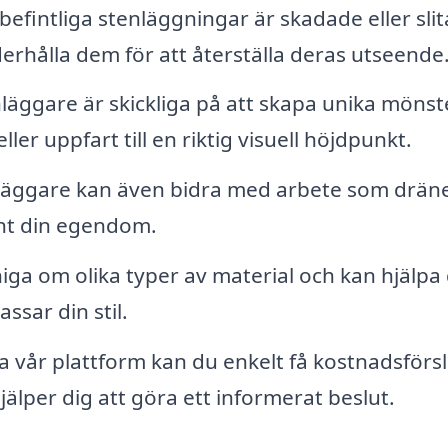
efintliga stenläggningar är skadade eller slit
rhålla dem för att återställa deras utseende
äggare är skickliga på att skapa unika mönst
er uppfart till en riktig visuell höjdpunkt.
läggare kan även bidra med arbete som drän
unt din egendom.
ga om olika typer av material och kan hjälpa 
ssar din stil.
vår plattform kan du enkelt få kostnadsförs
hjälper dig att göra ett informerat beslut.