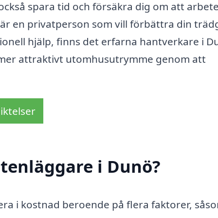
ckså spara tid och försäkra dig om att arbet
är en privatperson som vill förbättra din trä
onell hjälp, finns det erfarna hantverkare i 
tt mer attraktivt utomhusutrymme genom att
iktelser
stenläggare i Dunö?
iera i kostnad beroende på flera faktorer, sås