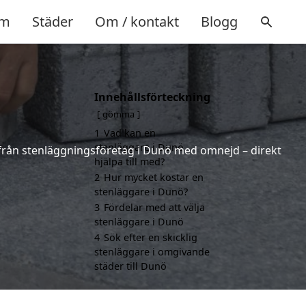
m
Städer
Om / kontakt
Blogg
Innehållsförteckning
gömma
1
Vad kan en
stenläggare i Dunö
er från stenläggningsföretag i Dunö med omnejd – direkt
hjälpa till med?
2
Hur mycket kostar en
stenläggare i Dunö?
3
Fördelar med att välja
stenläggare i Dunö
4
Sök efter en skicklig
stenläggare i omgivande
städer till Dunö