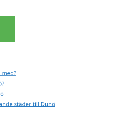
ll med?
ö?
nö
vande städer till Dunö