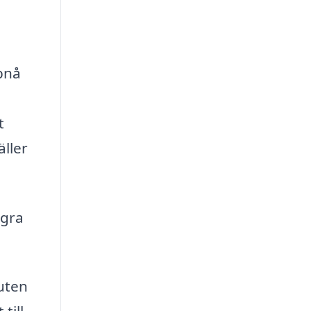
ppnå
t
äller
ågra
uten