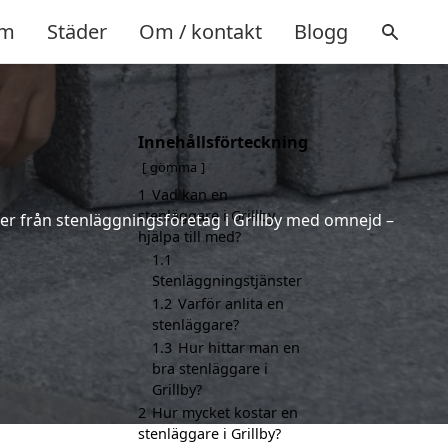
m
Städer
Om / kontakt
Blogg
Innehållsförteckning
gömma
1
Vad kan en
stenläggare i Grillby
erter från stenläggningsföretag i Grillby med omnejd –
hjälpa till med?
1.1
Stenläggningstjänster
1.2
Varför anlita en
stenläggare?
1.3
Hur hittar man en
bra stenläggare i
Grillby?
2
Hur mycket kostar en
stenläggare i Grillby?