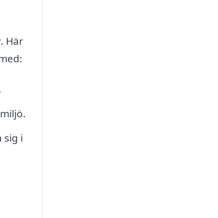
. Här
 med:
.
miljö.
sig i