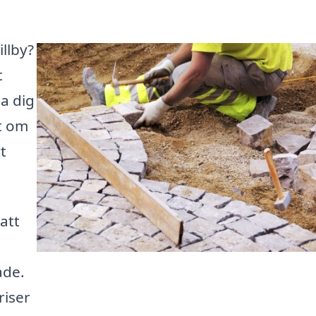
illby?
t
pa dig
t om
t
att
åde.
riser