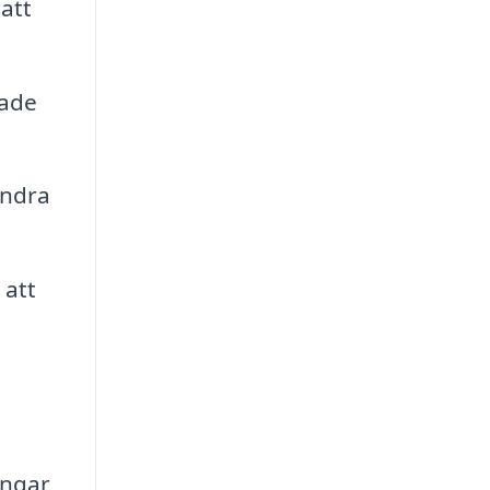
att
dade
indra
 att
ingar