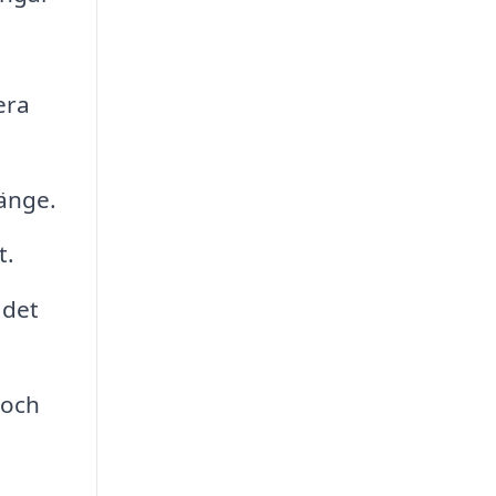
era
länge.
t.
 det
 och