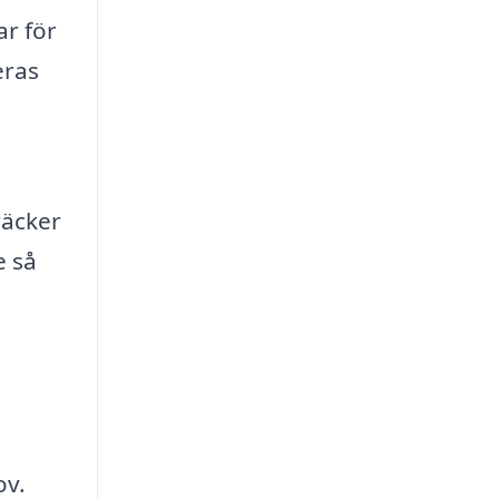
ar för
eras
räcker
e så
ov.