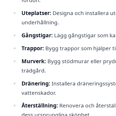
fordon.
Uteplatser:
Designa och installera ut
underhållning.
Gångstigar:
Lägg gångstigar som kan l
Trappor:
Bygg trappor som hjälper til
Murverk:
Bygg stödmurar eller prydn
trädgård.
Dränering:
Installera dräneringssys
vattenskador.
Återställning:
Renovera och återställ
dess ursprungliga skönhet.