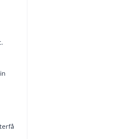
t.
in
terfå