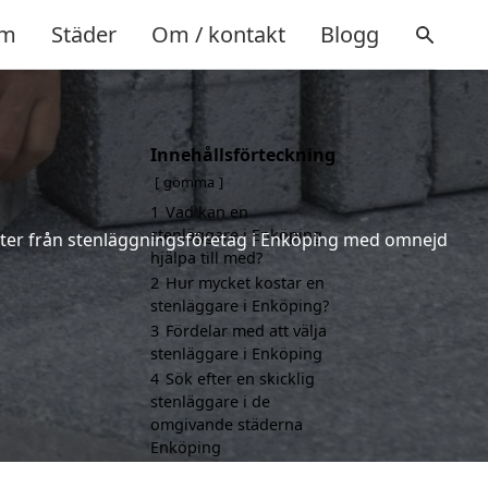
m
Städer
Om / kontakt
Blogg
Innehållsförteckning
gömma
1
Vad kan en
stenläggare i Enköping
fferter från stenläggningsföretag i Enköping med omnejd
hjälpa till med?
2
Hur mycket kostar en
stenläggare i Enköping?
3
Fördelar med att välja
stenläggare i Enköping
4
Sök efter en skicklig
stenläggare i de
omgivande städerna
Enköping