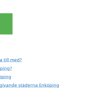
 till med?
öping?
köping
omgivande städerna Enköping