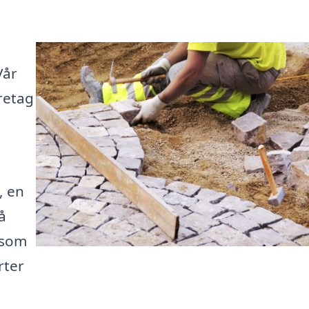
Vår
öretag
, en
å
 som
rter