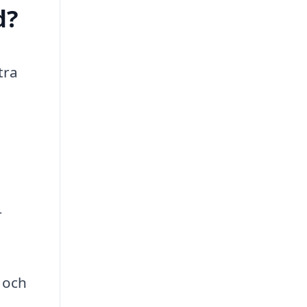
d?
tra
r
 och