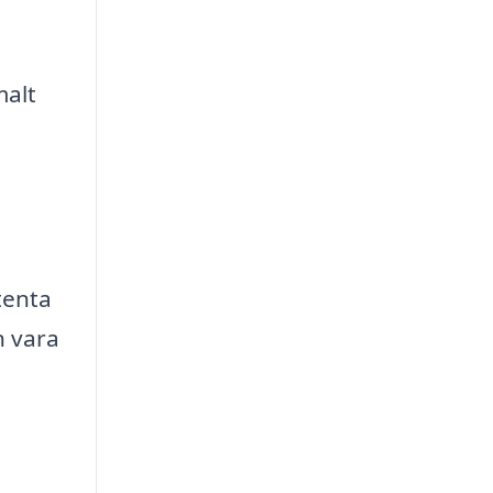
malt
tenta
n vara