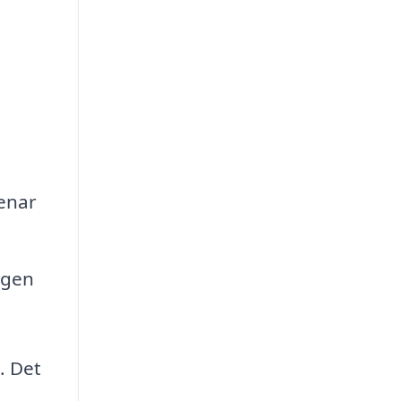
enar
ygen
. Det