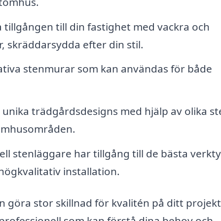
 utomhus.
 tillgången till din fastighet med vackra och
, skräddarsydda efter din stil.
ativa stenmurar som kan användas för både
unika trädgårdsdesigns med hjälp av olika st
utomhusområden.
ll stenläggare har tillgång till de bästa verkt
ögkvalitativ installation.
 göra stor skillnad för kvalitén på ditt projekt
ig professionell som kan förstå dina behov och