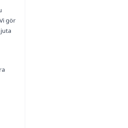
u
Vi gör
njuta
ra