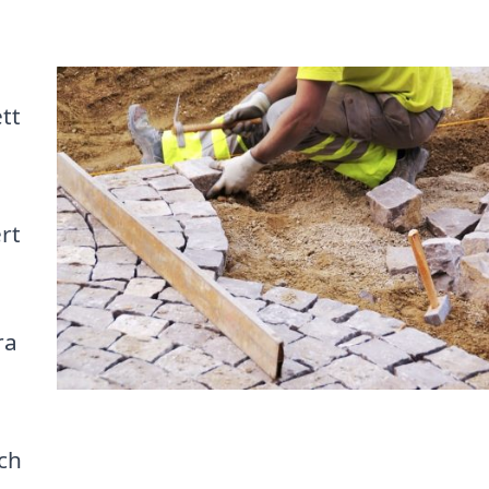
tt
ert
ra
och