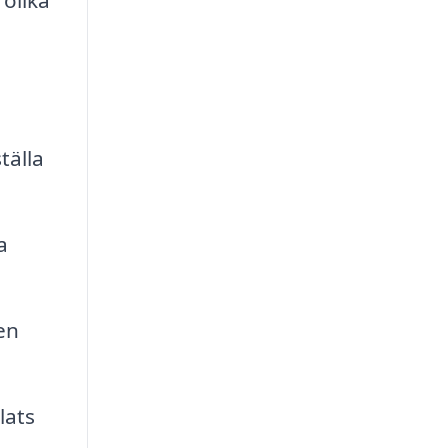
 olika
tälla
a
en
lats