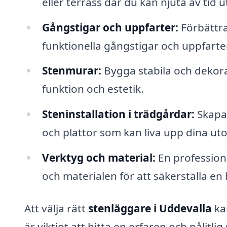
eller terrass där du kan njuta av tid
Gångstigar och uppfarter:
Förbättra
funktionella gångstigar och uppfarter
Stenmurar:
Bygga stabila och dekor
funktion och estetik.
Steninstallation i trädgårdar:
Skapa 
och plattor som kan liva upp dina 
Verktyg och material:
En professione
och materialen för att säkerställa en h
Att välja rätt
stenläggare i Uddevalla
kan
är viktigt att hitta en erfaren och pålitl