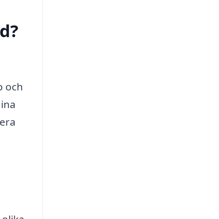
ed?
p och
dina
vera