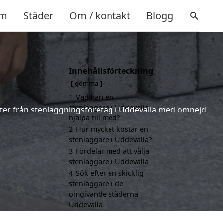
m
Städer
Om / kontakt
Blogg
Innehållsförteckning
gömma
1
Vad kan en
stenläggare i Uddevalla
ferter från stenläggningsföretag i Uddevalla med omnejd
hjälpa till med?
2
Hur mycket kostar en
stenläggare i Uddevalla?
3
Fördelar med att välja
stenläggare i Uddevalla
4
Sök efter en skicklig
stenläggare i de
omgivande städerna
Uddevalla