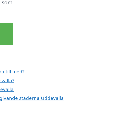
gt som
a till med?
valla?
evalla
omgivande städerna Uddevalla