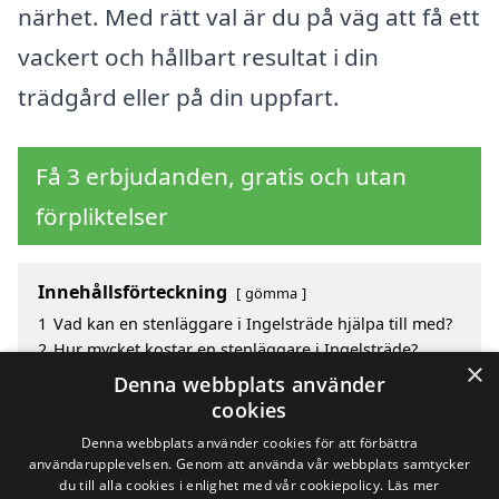
närhet. Med rätt val är du på väg att få ett
vackert och hållbart resultat i din
trädgård eller på din uppfart.
Få 3 erbjudanden, gratis och utan
förpliktelser
Innehållsförteckning
gömma
1
Vad kan en stenläggare i Ingelsträde hjälpa till med?
2
Hur mycket kostar en stenläggare i Ingelsträde?
×
3
Fördelar med att välja stenläggare i Ingelsträde
Denna webbplats använder
4
Sök efter en skicklig stenläggare i de omgivande
cookies
städerna Ingelsträde
Denna webbplats använder cookies för att förbättra
användarupplevelsen. Genom att använda vår webbplats samtycker
du till alla cookies i enlighet med vår cookiepolicy.
Läs mer