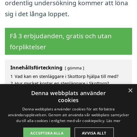
ordentlig undersökning kommer att löna
sig i det långa loppet.
Få 3 erbjudanden, gratis och utan
förpliktelser
Innehållsförteckning
gömma
1
Vad kan en stenläggare i Skottorp hjälpa till med?
2
Hur mycket kostar en stenläggare i Skottorp?
×
3
Fördelar med att välja stenläggare i Skottorp
Denna webbplats använder
4
Sök efter en skicklig stenläggare i de omgivande
cookies
städerna Skottorp
Denna webbplats använder cookies för att förbättra
användarupplevelsen. Genom att använda vår webbplats samtycker
du till alla cookies i enlighet med vår cookiepolicy.
Läs mer
Copyright 2026 - Pilanto Aps
ACCEPTERA ALLA
AVVISA ALLT