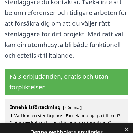
stenläggare du kontaktar. Tveka inte att
be om referenser och tidigare arbeten för
att försäkra dig om att du väljer rätt
stenläggare för ditt projekt. Med rätt val
kan din utomhusyta bli både funktionell
och estetiskt tilltalande.
Få 3 erbjudanden, gratis och utan
förpliktelser
Innehållsförteckning
gömma
1
Vad kan en stenläggare i Färgelanda hjälpa till med?
2
Hur mycket kostar en stenläggare i Färgelanda?
×
3
Fördelar med att välja stenläggare i Färgelanda
Denna webbplats använder