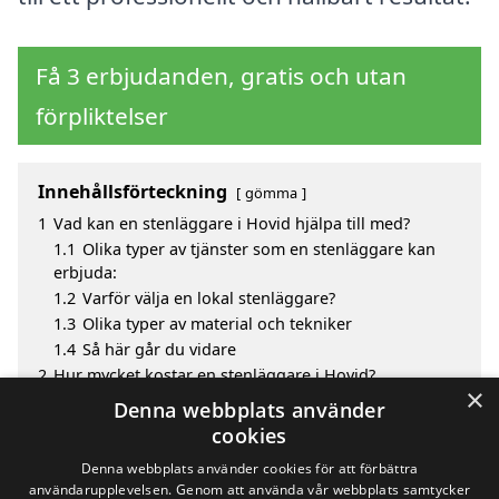
Få 3 erbjudanden, gratis och utan
förpliktelser
Innehållsförteckning
gömma
1
Vad kan en stenläggare i Hovid hjälpa till med?
1.1
Olika typer av tjänster som en stenläggare kan
erbjuda:
1.2
Varför välja en lokal stenläggare?
1.3
Olika typer av material och tekniker
1.4
Så här går du vidare
2
Hur mycket kostar en stenläggare i Hovid?
×
3
Fördelar med att välja stenläggare i Hovid
Denna webbplats använder
4
Sök efter en skicklig stenläggare i de omgivande
cookies
städerna Hovid
Denna webbplats använder cookies för att förbättra
användarupplevelsen. Genom att använda vår webbplats samtycker