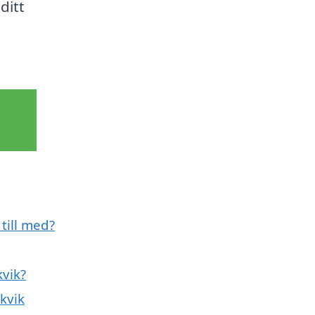
ditt
till med?
kvik?
kvik