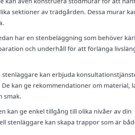
e kan även konstruera stödmurar för att han
a olika sektioner av trädgården. Dessa murar ka
a.
dan har en stenbeläggning som behöver kär
paration och underhåll för att förlänga livslä
 stenläggare kan erbjuda konsultationstjänst
ekt. De kan ge rekommendationer om material, 
in smak.
n kan ge enkel tillgång till olika nivåer av din
nell stenläggare kan skapa trappor som är båd