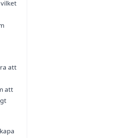
vilket
om
ra att
m att
igt
skapa