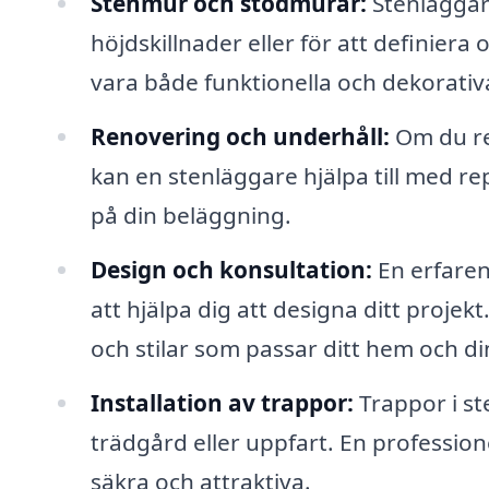
Stenmur och stödmurar:
Stenläggar
höjdskillnader eller för att definier
vara både funktionella och dekorativ
Renovering och underhåll:
Om du re
kan en stenläggare hjälpa till med re
på din beläggning.
Design och konsultation:
En erfaren
att hjälpa dig att designa ditt proj
och stilar som passar ditt hem och d
Installation av trappor:
Trappor i ste
trädgård eller uppfart. En professio
säkra och attraktiva.