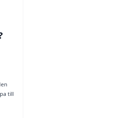
?
den
a till