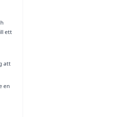
ch
l ett
g att
e en