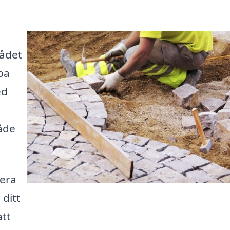
rådet
pa
ed
både
lera
 ditt
att