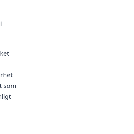
l
lket
arhet
et som
ligt