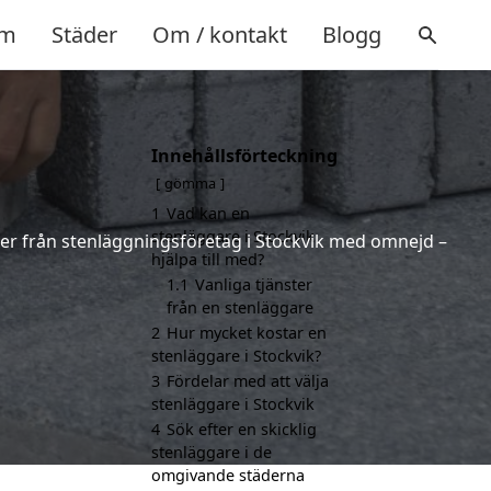
m
Städer
Om / kontakt
Blogg
Innehållsförteckning
gömma
1
Vad kan en
stenläggare i Stockvik
erter från stenläggningsföretag i Stockvik med omnejd –
hjälpa till med?
1.1
Vanliga tjänster
från en stenläggare
2
Hur mycket kostar en
stenläggare i Stockvik?
3
Fördelar med att välja
stenläggare i Stockvik
4
Sök efter en skicklig
stenläggare i de
omgivande städerna