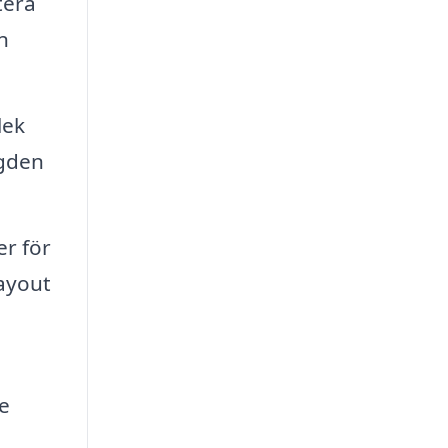
tera
n
lek
ngden
er för
layout
e