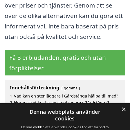
över priser och tjänster. Genom att se
över de olika alternativen kan du göra ett
informerat val, inte bara baserat på pris
utan också på kvalitet och service.
Få 3 erbjudanden, gratis och utan
förpliktelser
Innehållsförteckning
gömma
1
Vad kan en stenläggare i Gårdstånga hjälpa till med?
2
Hur mycket kostar en stenläggare i Gårdstånga?
×
3
Fördelar med att välja stenläggare i Gårdstånga
Denna webbplats använder
4
Sök efter en skicklig stenläggare i de omgivande
cookies
städerna Gårdstånga
Denna webbplats använder cookies för att förbättra