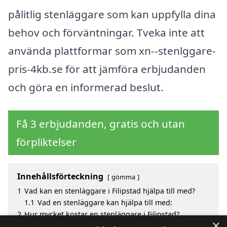
pålitlig stenläggare som kan uppfylla dina
behov och förväntningar. Tveka inte att
använda plattformar som xn--stenlggare-
pris-4kb.se för att jämföra erbjudanden
och göra en informerad beslut.
Få 3 erbjudanden, gratis och utan
förpliktelser
Innehållsförteckning
gömma
1
Vad kan en stenläggare i Filipstad hjälpa till med?
1.1
Vad en stenläggare kan hjälpa till med:
2
Hur mycket kostar en stenläggare i Filipstad?
×
3
Fördelar med att välja stenläggare i Filipstad