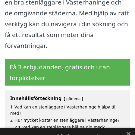
en bra stenläggare i Västerhaninge och
de omgivande städerna. Med hjälp av rätt
verktyg kan du navigera i din sökning och
få ett resultat som möter dina
förväntningar.
Få 3 erbjudanden, gratis och utan
förpliktelser
Innehållsförteckning
gömma
1
Vad kan en stenläggare i Västerhaninge hjälpa till
med?
2
Hur mycket kostar en stenläggare i Västerhaninge?
2.1
Vad kan en stenläggare hjälpa dig med?
×
3
Fördelar med att välja stenläggare i Västerhaninge