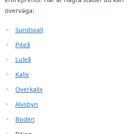
överväga:
Sundsvall
Piteå
Luleå
Kalix
Överkalix
Älvsbyn
Boden
Röjan