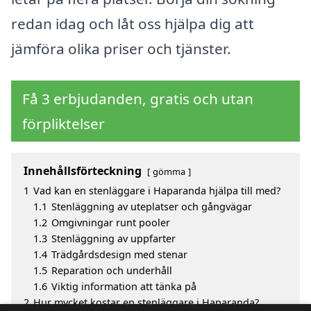
redan idag och låt oss hjälpa dig att
jämföra olika priser och tjänster.
Få 3 erbjudanden, gratis och utan
förpliktelser
Innehållsförteckning
gömma
1
Vad kan en stenläggare i Haparanda hjälpa till med?
1.1
Stenläggning av uteplatser och gångvägar
1.2
Omgivningar runt pooler
1.3
Stenläggning av uppfarter
1.4
Trädgårdsdesign med stenar
1.5
Reparation och underhåll
1.6
Viktig information att tänka på
2
Hur mycket kostar en stenläggare i Haparanda?