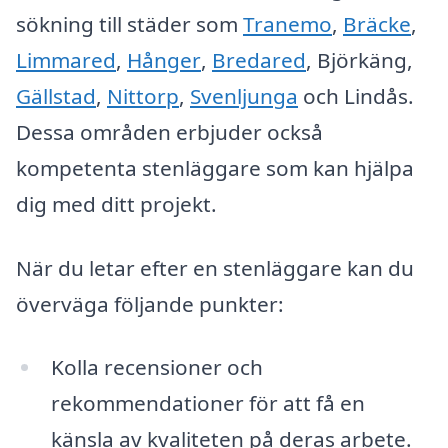
sökning till städer som
Tranemo
,
Bräcke
,
Limmared
,
Hånger
,
Bredared
, Björkäng,
Gällstad
,
Nittorp
,
Svenljunga
och Lindås.
Dessa områden erbjuder också
kompetenta stenläggare som kan hjälpa
dig med ditt projekt.
När du letar efter en stenläggare kan du
överväga följande punkter:
Kolla recensioner och
rekommendationer för att få en
känsla av kvaliteten på deras arbete.