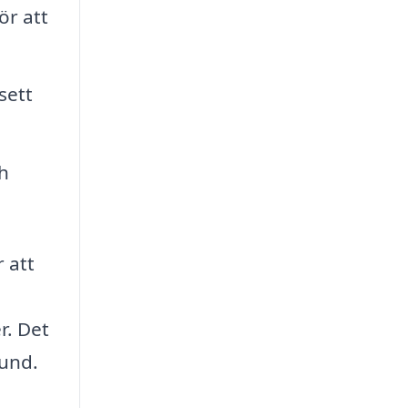
ör att
sett
h
 att
r. Det
rund.