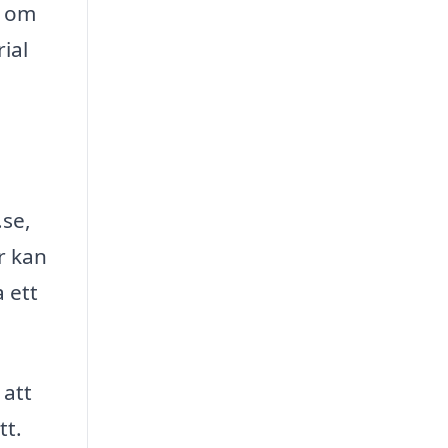
m om
ial
.se,
r kan
 ett
 att
tt.