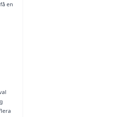
 få en
val
ng
flera