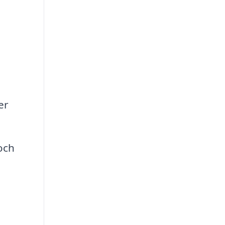
er
och