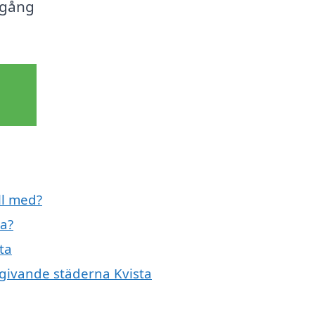
igång
ll med?
ta?
ta
mgivande städerna Kvista