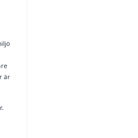
iljö
are
r är
r.