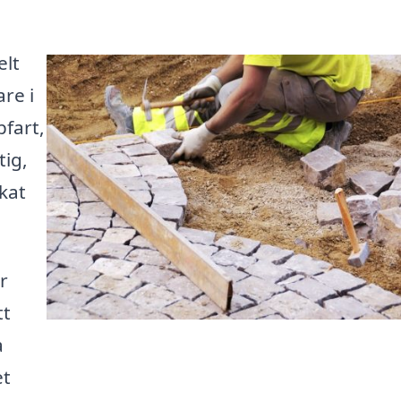
elt
re i
fart,
tig,
kat
r
tt
a
et