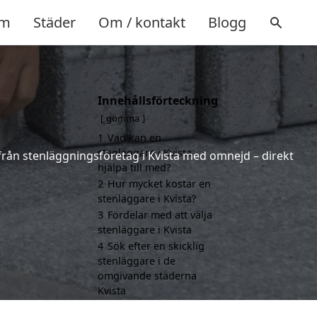
m
Städer
Om / kontakt
Blogg
Innehållsförteckning
gömma
1
Vad kan en
stenläggare i Kvista
r från stenläggningsföretag i Kvista med omnejd – direkt
hjälpa till med?
2
Hur mycket kostar en
stenläggare i Kvista?
3
Fördelar med att välja
stenläggare i Kvista
4
Sök efter en skicklig
stenläggare i de
omgivande städerna
Kvista